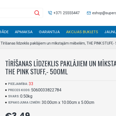
+371 25555447
eshop@superse
GĀDE
APMAKSA
GARANTIJA
AKCIJAS BUKLETS
JAUNU
Tīrīšanas līdzeklis paklājiem un mīkstajām mēbelēm, THE PINK STUFF,-
TĪRĪŠANAS LĪDZEKLIS PAKLĀJIEM UN MĪKS
THE PINK STUFF,- 500ML
33
PIEEJAMĪBA:
5060033822784
PRECES KODS:
0.50kg
SVARS:
30.00cm x 10.00cm x 5.00cm
IEPAKOJUMA IZMĒRI:
€3.49