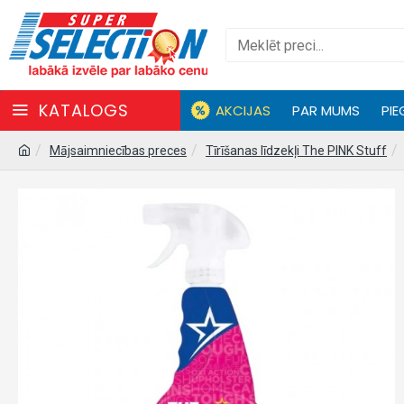
KATALOGS
AKCIJAS
PAR MUMS
PIE
Mājsaimniecības preces
Tīrīšanas līdzekļi The PINK Stuff