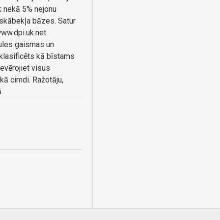
āk nekā 5% nejonu
z skābekļa bāzes. Satur
ww.dpi.uk.net.
ules gaismas un
klasificēts kā bīstams
vērojiet visus
lkā cimdi. Ražotāju,
.