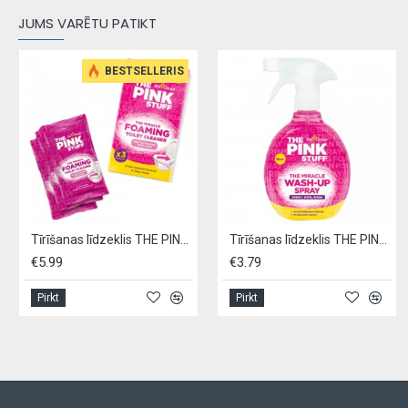
JUMS VARĒTU PATIKT
BESTSELLERIS
Tīrīšanas līdzeklis THE PINK STUFF 3x100g - tualetes putas
Tīrīšanas līdzeklis THE PINK STUFF 750ml - universāls
€5.99
€3.79
Pirkt
Pirkt