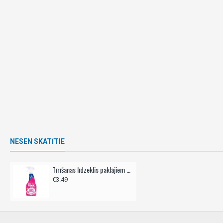
NESEN SKATĪTIE
Tīrīšanas līdzeklis paklājiem un mīkstajām mēbelēm, THE PINK STUFF,- 500ml
€3.49