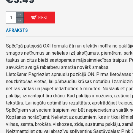
PIRKT
APRAKSTS
Spēcīgā putojošā OXI formula ātri un efektīvi notīra no paklā
smagos netīrumus un nelielus izšļakstījumus, piemēram, sarkanv
taukus un citus bieži sastopamus mājsaimniecības traipus. Put
savukārt svaigā rabarberu smarža novērš smakas.
Lietošana: Pagrieziet sprauslu pozīcijā ON. Pirms lietošanas
neuzkrītošas vietas, lai pārbaudītu krāsas noturību. Izsmidzini
netīras vietas un ļaujiet iedarboties 5 minūtes. Noslaukiet p
paklāja, izmantojot tīru drānu. Kad paklājs ir nožuvis, izsūciet p
tekstūru. Lai iegūtu optimālus rezultātus, apstrādājiet traipus, 
Spēcīgiem vai veciem traipiem var būt nepieciešama vairāk n
Kopšanas norādījumi: Nelietot uz audumiem, kas ir tikai ķīmiski
vilnas, samta, brokāta, viskozes, zīda, austrumu paklāju, zam
Neizmantojiet otu vai abrazīvu spilventiņu.Sastāvdaļas: Pink 