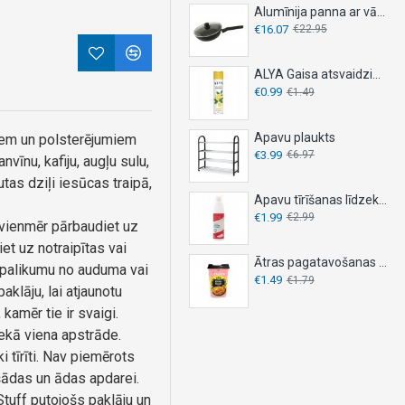
Alumīnija panna ar vāku, DESKI, - Ø 26 cm
€16.07
€22.95
ALYA Gaisa atsvaidzinātājs 300ml - LEMON
€0.99
€1.49
Apavu plaukts
jiem un polsterējumiem
€3.99
€6.97
īnu, kafiju, augļu sulu,
as dziļi iesūcas traipā,
Apavu tīrīšanas līdzeklis 150ml
€1.99
€2.99
 vienmēr pārbaudiet uz
et uz notraipītas vai
Ātras pagatavošanas nūdeles OYAKATA 92g – KIMCHI
ārpalikumu no auduma vai
€1.49
€1.79
aklāju, lai atjaunotu
kamēr tie ir svaigi.
ekā viena apstrāde.
 tīrīti. Nav piemērots
šādas un ādas apdarei.
Stuff putojošs paklāju un