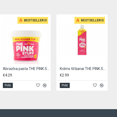
BESTSELLERIS
BESTSELLERIS
Abrazīva pasta THE PINK STUFF 850g - universāla
Krēms tīrīšanai THE PINK STUFF 500ml
€4.29
€2.99
€
Pirkt
Pirkt
P