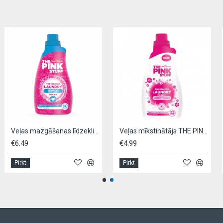
Veļas mazgāšanas līdzeklis, THE PINK STUFF NON BIO- 960ml
Veļas mīkstinātājs THE PINK STUFF,- 960ml
€6.49
€4.99
Pirkt
Pirkt