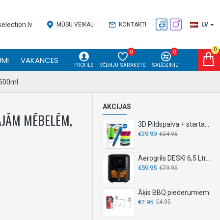
lection.lv
MŪSU VEIKALI
KONTAKTI
LV
0
0
0
MI
VAKANCES
PROFILS
VĒLMJU SARAKSTS
SALĪDZINIET
 500ml
AKCIJAS
TAJĀM MĒBELĒM,
3D Pildspalva + starta komplekts
€29.99
€34.95
Aerogrils DESKI 6,5 Ltr. 1500 W
€59.95
€79.95
Āķis BBQ piederumiem
€2.95
€4.95