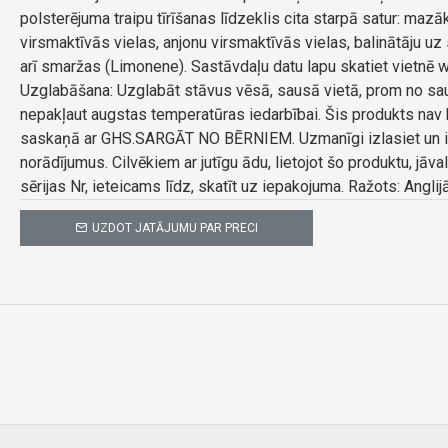
polsterējuma traipu tīrīšanas līdzeklis cita starpā satur: maz
virsmaktīvās vielas, anjonu virsmaktīvās vielas, balinātāju u
arī smaržas (Limonene). Sastāvdaļu datu lapu skatiet vietnē w
Uzglabāšana: Uzglabāt stāvus vēsā, sausā vietā, prom no sa
nepakļaut augstas temperatūras iedarbībai. Šis produkts nav 
saskaņā ar GHS.SARGĀT NO BĒRNIEM. Uzmanīgi izlasiet un ie
norādījumus. Cilvēkiem ar jutīgu ādu, lietojot šo produktu, jāva
sērijas Nr, ieteicams līdz, skatīt uz iepakojuma. Ražots: Anglijā
UZDOT JATĀJUMU PAR PRECI