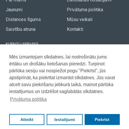
Jaunumi
Privātuma politika
Distances līgums
Mūsu veikali
Saistību atruna
Kontakti
KLIENTU SERVISS
Piegāde
Mēs izmantojam sīkdatnes, lai nodrošinātu jums
Akcijas avīze
ērtāku un drošāku lietošanas pieredzi. Turpinot
Apmaksa
Vietnes karte
pārlūka sesiju vai nospiežot pogu "Piekrīst", jūs
Garantija
apstiprināt, ka piekrītat izmantot sīkdatnes. Jūs varat
atcelt savu piekrišanu jebkurā laikā, mainot pārlūka
iestatījumus un izdzēšot saglabātās sīkdatnes.
Copyright © 2021, Super Selection, Visas tiesības aizsargātas
Privātuma politika
Atteikt
Iestatījumi
Piekrīst