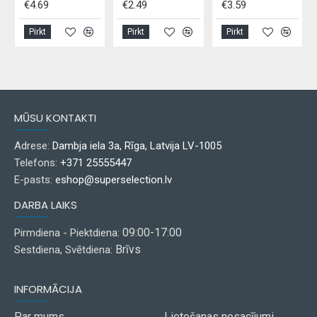
€4.69
€2.49
€3.59
Pirkt
Pirkt
Pirkt
MŪSU KONTAKTI
Adrese:
Dambja iela 3a, Rīga, Latvija LV-1005
Telefons:
+371 25555447
E-pasts:
eshop@superselection.lv
DARBA LAIKS
09:00-17:00
Pirmdiena - Piektdiena:
Brīvs
Sestdiena, Svētdiena:
INFORMĀCIJA
Par mums
Lietošanas nosacījumi