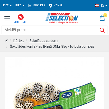
IEIET
INFO
BUKLETS
VEIKALI
LV
0
Pārtika
Šokolādes saldumi
Šokolādes konfektes tīkliņā ONLY 85g - futbola bumbas