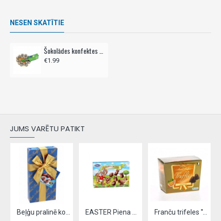
NESEN SKATĪTIE
Šokolādes konfektes tīkliņā ONLY 85g - futbola bumbas
€1.99
JUMS VARĒTU PATIKT
 HEART,- 100g
Beļģu pralinē konfektes Sea shells 100g
EASTER Piena šokolāde konfektes HAPPY EASTER 100g
Franču trifeles ''Apelsīnu'', 200gr