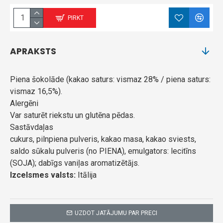
PIRKT
APRAKSTS
Piena šokolāde (kakao saturs: vismaz 28% / piena saturs:
vismaz 16,5%).
Alergēni
Var saturēt riekstu un glutēna pēdas.
Sastāvdaļas
cukurs, pilnpiena pulveris, kakao masa, kakao sviests,
saldo sūkalu pulveris (no PIENA), emulgators: lecitīns
(SOJA); dabīgs vaniļas aromatizētājs.
Izcelsmes valsts:
Itālija
UZDOT JATĀJUMU PAR PRECI