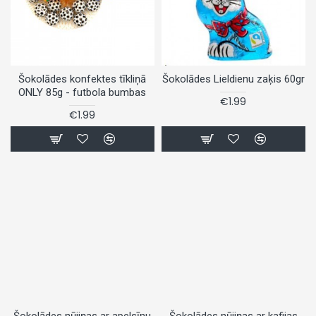
Šokolādes konfektes tīkliņā
Šokolādes Lieldienu zaķis 60gr
ONLY 85g - futbola bumbas
€1.99
€1.99
Šokolādes nūjiņas ar apelsīnu
Šokolādes nūjiņas ar kafijas