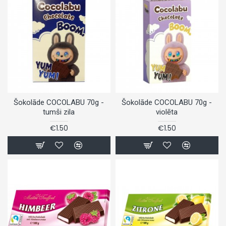
Šokolāde COCOLABU 70g -
Šokolāde COCOLABU 70g -
tumši zila
violēta
€1.50
€1.50