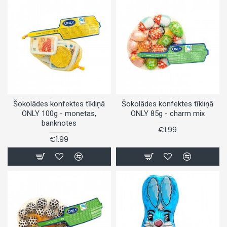
Šokolādes konfektes tīkliņā
Šokolādes konfektes tīkliņā
ONLY 100g - monetas,
ONLY 85g - charm mix
banknotes
€1.99
€1.99