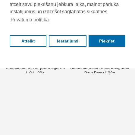
atcelt savu piekrišanu jebkurā laikā, mainot pārlūka
BESTSELLERIS
BESTSELLERIS
iestatījumus un izdzēšot saglabātās sīkdatnes.
Privātuma politika
Atteikt
Iestatījumi
Piekrīst
FILTRS
Šokolādes ola ar pārsteigumu
Šokolādes ola ar pārsteigumu
L.O.L, 20g
Paw Patrol, 20g
€0.97
€0.97
BESTSELLERIS
BESTSELLERIS