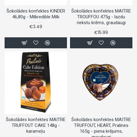
Šokolādes konfektes KINDER
Šokolādes konfektes MAITRE
46,80g - Milkredible Milk
TROUFFOU 475g - lazdu
riekstu krēms, graudaugi
€3.49
€15.99
Šokolādes konfektes MAITRE
Šokolādes konfektes MAITRE
TRUFFOUT CAKE 148g -
TRUFFOUT, HEART, Pralines
karameļu
165g - piena krējums,
graudaugi