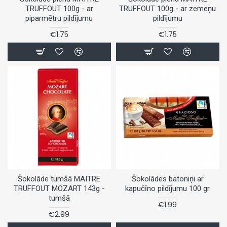
TRUFFOUT 100g - ar
TRUFFOUT 100g - ar zemeņu
piparmētru pildījumu
pildījumu
€1.75
€1.75
Šokolāde tumšā MAITRE
Šokolādes batoniņi ar
TRUFFOUT MOZART 143g -
kapučīno pildījumu 100 gr
tumšā
€1.99
€2.99