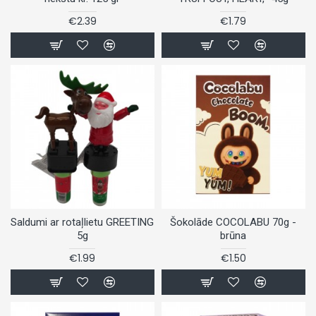
€2.39
€1.79
Saldumi ar rotaļlietu GREETING
Šokolāde COCOLABU 70g -
5g
brūna
€1.99
€1.50