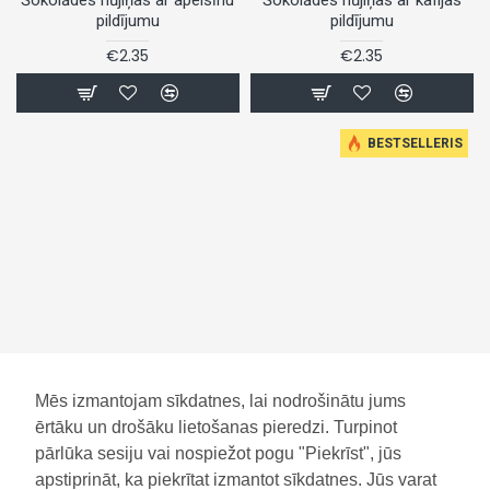
pildījumu
pildījumu
€2.35
€2.35
BESTSELLERIS
Šokolādes nūjiņas ar
Šokolādes ola ar pārsteigumu
piparmētru pildījumu
HOT WHEELS, 20g
Mēs izmantojam sīkdatnes, lai nodrošinātu jums
€2.35
€0.97
ērtāku un drošāku lietošanas pieredzi. Turpinot
pārlūka sesiju vai nospiežot pogu "Piekrīst", jūs
apstiprināt, ka piekrītat izmantot sīkdatnes. Jūs varat