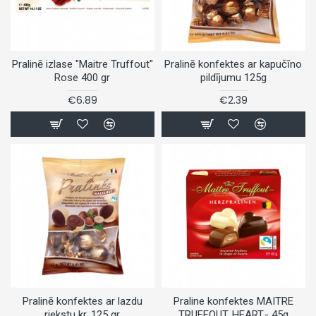
Pralinē izlase "Maitre Truffout"
Pralinē konfektes ar kapučīno
Rose 400 gr
pildījumu 125g
€6.89
€2.39
Pralinē konfektes ar lazdu
Praline konfektes MAITRE
riekstu kr. 125 gr
TRUFFOUT, HEART,- 45g