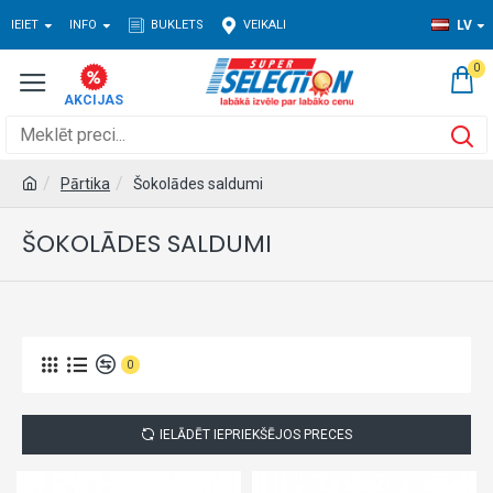
IEIET
INFO
BUKLETS
VEIKALI
LV
0
Pārtika
Šokolādes saldumi
ŠOKOLĀDES SALDUMI
0
IELĀDĒT IEPRIEKŠĒJOS PRECES