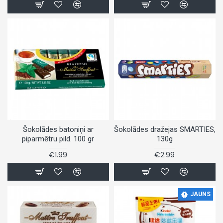
Šokolādes batoniņi ar
Šokolādes dražejas SMARTIES,
piparmētru pild. 100 gr
130g
€1.99
€2.99
JAUNS