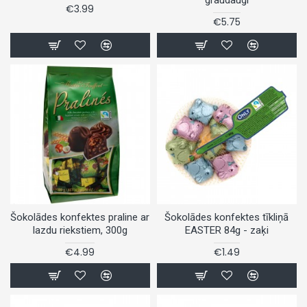
€3.99
€5.75
Šokolādes konfektes praline ar
Šokolādes konfektes tīkliņā
lazdu riekstiem, 300g
EASTER 84g - zaķi
€4.99
€1.49