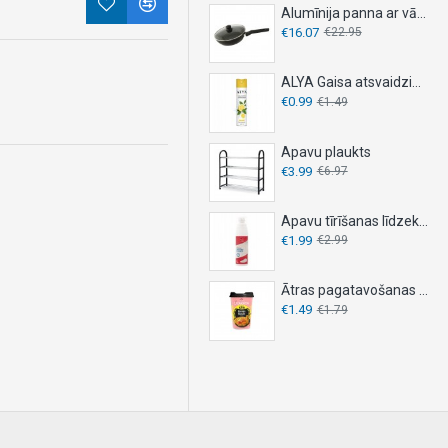
Alumīnija panna ar vāku, DESKI, - Ø 26 cm
€16.07
€22.95
ALYA Gaisa atsvaidzinātājs 300ml - LEMON
€0.99
€1.49
Apavu plaukts
€3.99
€6.97
Apavu tīrīšanas līdzeklis 150ml
€1.99
€2.99
Ātras pagatavošanas nūdeles OYAKATA 92g – KIMCHI
€1.49
€1.79