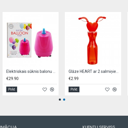
Elektriskais sūknis balonu uzpūšanai,300 W 1,6 PSI 400 L/min
Glāze HEART ar 2 salmiņiem
€29.90
€2.99
Pirkt
Pirkt
RMĀCIJA
KLIENTU SERVISS