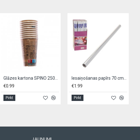
Glāzes kartona SPINO 250ml ar apdruku
Iesaiņošanas papīrs 70 cmx5 M
€0.99
€1.99
€
Pirkt
Pirkt
P
JAUNUMI