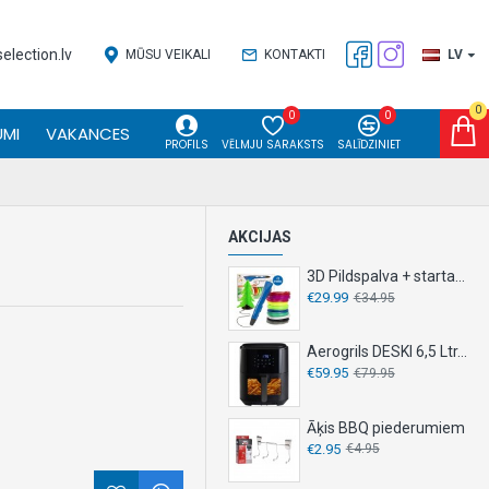
lection.lv
MŪSU VEIKALI
KONTAKTI
LV
0
0
0
MI
VAKANCES
PROFILS
VĒLMJU SARAKSTS
SALĪDZINIET
AKCIJAS
3D Pildspalva + starta komplekts
€29.99
€34.95
Aerogrils DESKI 6,5 Ltr. 1500 W
€59.95
€79.95
Āķis BBQ piederumiem
€2.95
€4.95