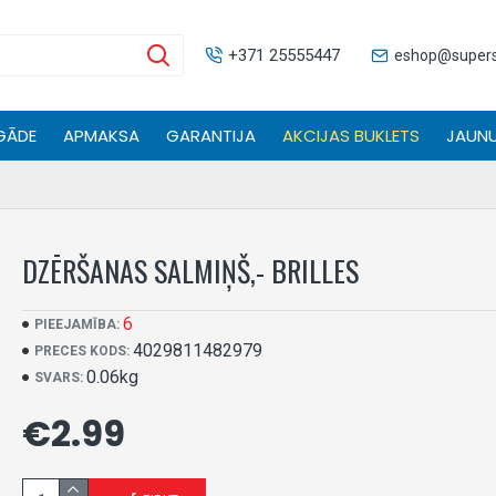
+371 25555447
eshop@superse
GĀDE
APMAKSA
GARANTIJA
AKCIJAS BUKLETS
JAUNU
DZĒRŠANAS SALMIŅŠ,- BRILLES
6
PIEEJAMĪBA:
4029811482979
PRECES KODS:
0.06kg
SVARS:
€2.99