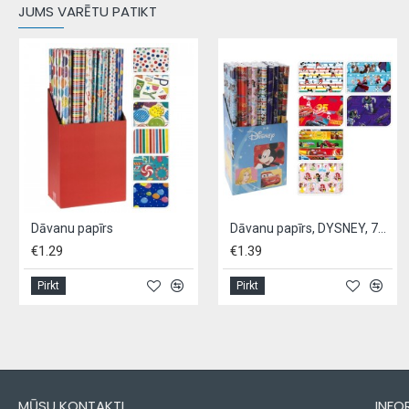
JUMS VARĒTU PATIKT
Dāvanu papīrs
Dāvanu papīrs, DYSNEY, 70X200CM
€1.29
€1.39
Pirkt
Pirkt
MŪSU KONTAKTI
INFO