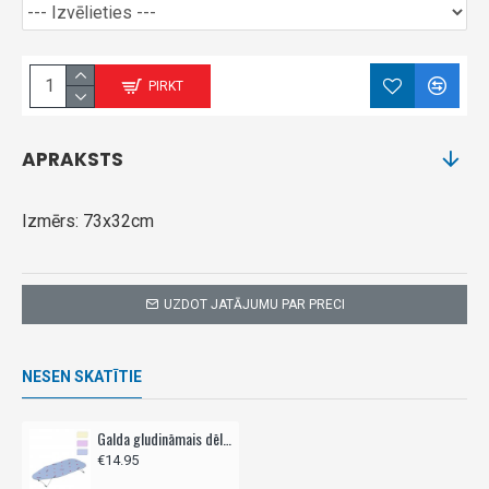
PIRKT
APRAKSTS
Izmērs: 73x32cm
UZDOT JATĀJUMU PAR PRECI
NESEN SKATĪTIE
Galda gludināmais dēlis GIMI
€14.95