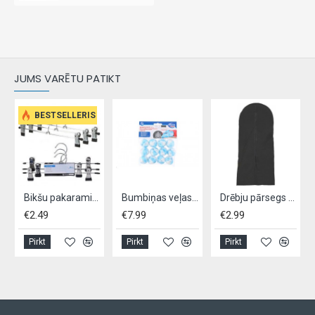
JUMS VARĒTU PATIKT
BESTSELLERIS
Bikšu pakaramie, 3 gab.
Bumbiņas veļas žāvēšanai, 12gab
Drēbju pārsegs 137x60cm
€2.49
€7.99
€2.99
Pirkt
Pirkt
Pirkt