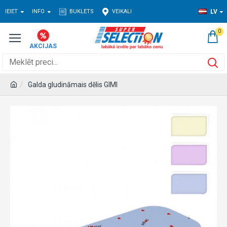
IEIET
INFO
BUKLETS
VEIKALI
LV
0
Galda gludināmais dēlis GIMI