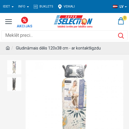
IEIET
INFO
BUKLETS
VEIKALI
LV
0
Gludināmais dēlis 120x38 cm - ar kontaktligzdu