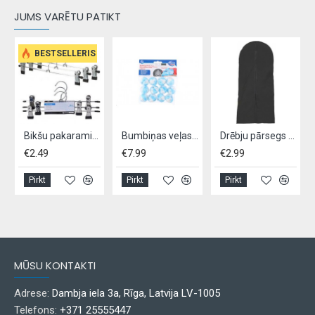
JUMS VARĒTU PATIKT
BESTSELLERIS
Bikšu pakaramie, 3 gab.
Bumbiņas veļas žāvēšanai, 12gab
Drēbju pārsegs 137x60cm
€2.49
€7.99
€2.99
Pirkt
Pirkt
Pirkt
MŪSU KONTAKTI
Adrese:
Dambja iela 3a, Rīga, Latvija LV-1005
Telefons:
+371 25555447