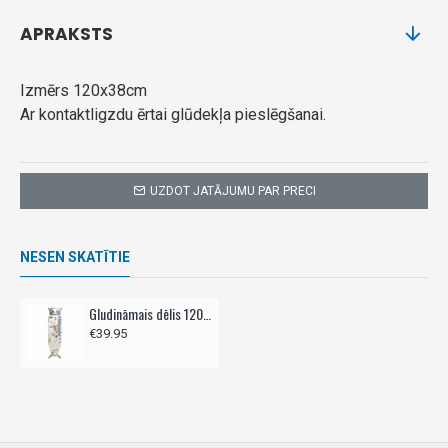
APRAKSTS
Izmērs 120x38cm
Ar kontaktligzdu ērtai glūdekļa pieslēgšanai.
UZDOT JATĀJUMU PAR PRECI
NESEN SKATĪTIE
Gludināmais dēlis 120x38 cm - ar kontaktligzdu
€39.95