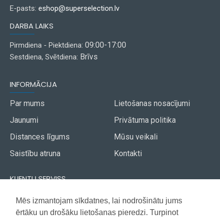
E-pasts:
eshop@superselection.lv
DARBA LAIKS
09:00-17:00
Pirmdiena - Piektdiena:
Brīvs
Sestdiena, Svētdiena:
INFORMĀCIJA
Par mums
Lietošanas nosacījumi
Jaunumi
Privātuma politika
Distances līgums
Mūsu veikali
Saistību atruna
Kontakti
KLIENTU SERVISS
Piegāde
Mēs izmantojam sīkdatnes, lai nodrošinātu jums
Akcijas avīze
ērtāku un drošāku lietošanas pieredzi. Turpinot
Apmaksa
Vietnes karte