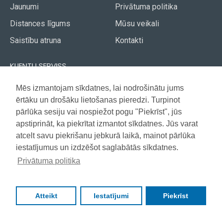
Jaunumi
Privātuma politika
Distances līgums
Mūsu veikali
Saistību atruna
Kontakti
KLIENTU SERVISS
Piegāde
Mēs izmantojam sīkdatnes, lai nodrošinātu jums
Akcijas avīze
ērtāku un drošāku lietošanas pieredzi. Turpinot
Apmaksa
Vietnes karte
pārlūka sesiju vai nospiežot pogu "Piekrīst", jūs
Garantija
apstiprināt, ka piekrītat izmantot sīkdatnes. Jūs varat
atcelt savu piekrišanu jebkurā laikā, mainot pārlūka
iestatījumus un izdzēšot saglabātās sīkdatnes.
Copyright © 2021, Super Selection, Visas tiesības aizsargātas
Privātuma politika
Atteikt
Iestatījumi
Piekrīst