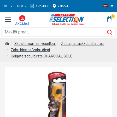
IEIET
INFO
BUKLETS
VEIKALI
LV
0
Skaistumam un veselībai
Zobu pastas/zobu birstes
Zobu birstes/zobu diegi
Colgate zobu birste CHARCOAL GOLD