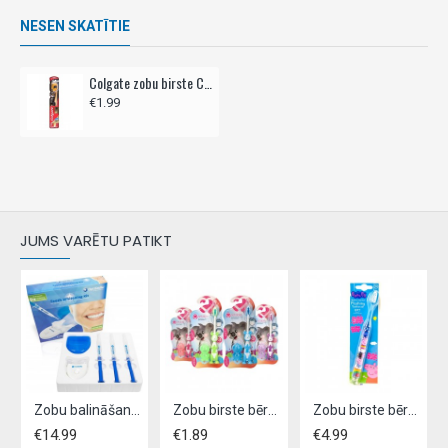
NESEN SKATĪTIE
Colgate zobu birste CHARCOAL GOLD
€1.99
JUMS VARĒTU PATIKT
Zobu balināšanas komplekts OPTISMILE
Zobu birste bērniem ANIMAL - KOALA +3g
Zobu birste bērniem LED PEPPA PIG 1,- ar taimeri
€14.99
€1.89
€4.99