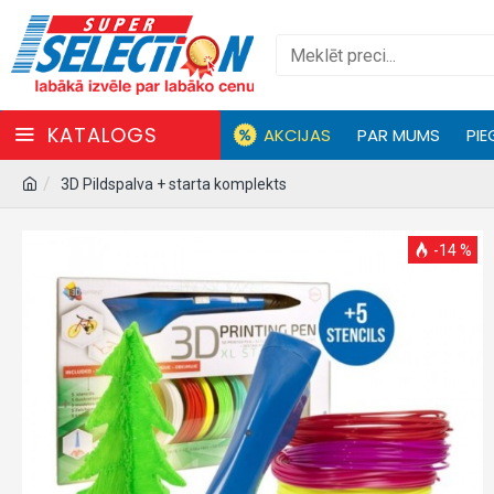
KATALOGS
AKCIJAS
PAR MUMS
PIE
3D Pildspalva + starta komplekts
-14 %