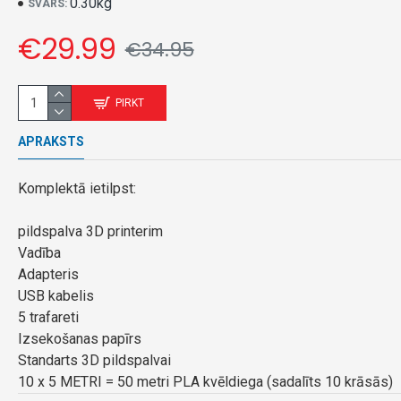
0.30kg
SVARS:
€29.99
€34.95
PIRKT
APRAKSTS
Komplektā ietilpst:
pildspalva 3D printerim
Vadība
Adapteris
USB kabelis
5 trafareti
Izsekošanas papīrs
Standarts 3D pildspalvai
10 x 5 METRI = 50 metri PLA kvēldiega (sadalīts 10 krāsās)