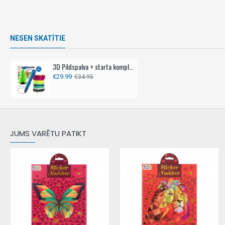
NESEN SKATĪTIE
3D Pildspalva + starta komplekts
€29.99
€34.95
JUMS VARĒTU PATIKT