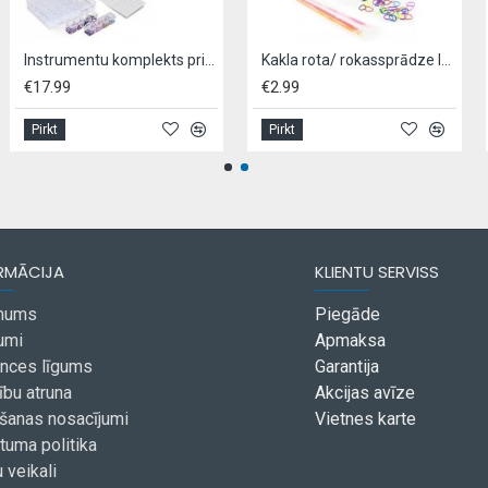
Instrumentu komplekts priekš dimantu mozaīkas
Kakla rota/ rokassprādze luminiscējoša, 2 krāsas
€17.99
€2.99
Pirkt
Pirkt
RMĀCIJA
KLIENTU SERVISS
mums
Piegāde
umi
Apmaksa
ances līgums
Garantija
ību atruna
Akcijas avīze
ošanas nosacījumi
Vietnes karte
tuma politika
 veikali