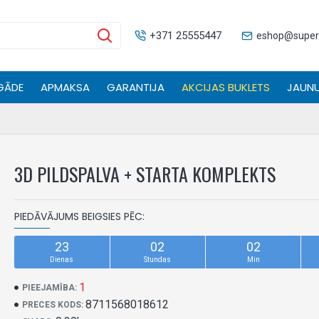
+371 25555447
eshop@supers
GĀDE
APMAKSA
GARANTIJA
AKCIJAS BUKLETS
JAUNU
3D PILDSPALVA + STARTA KOMPLEKTS
PIEDĀVĀJUMS BEIGSIES PĒC:
23
02
02
Dienas
Stundas
Min
1
PIEEJAMĪBA:
8711568018612
PRECES KODS: