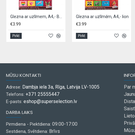
Glezna ar uzlīmem, A4,- Butterfly
Glezna ar uzlīmēm, A4,- lion
€3.99
€3.99
Pirkt
Pirkt
MŪSU KONTAKTI
INFO
Dambja iela 3a, Rīga, Latvija LV-1005
Par 
Adrese:
+371 25555447
Jaun
Telefons:
eshop@superselection.lv
Dist
E-pasts:
Saist
DARBA LAIKS
Liet
Privā
09:00-17:00
Pirmdiena - Piektdiena:
Mūsu
Brīvs
Sestdiena, Svētdiena: