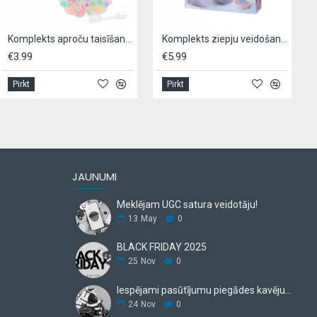
Komplekts aproču taisīšanai PICKY PAD
Komplekts ziepju veidošanai GLAMOUR
€3.99
€5.99
Pirkt
Pirkt
JAUNUMI
Meklējam UGC satura veidotāju!
13
May
0
BLACK FRIDAY 2025
25
Nov
0
Iespējami pasūtījumu piegādes kavējumi.
24
Nov
0