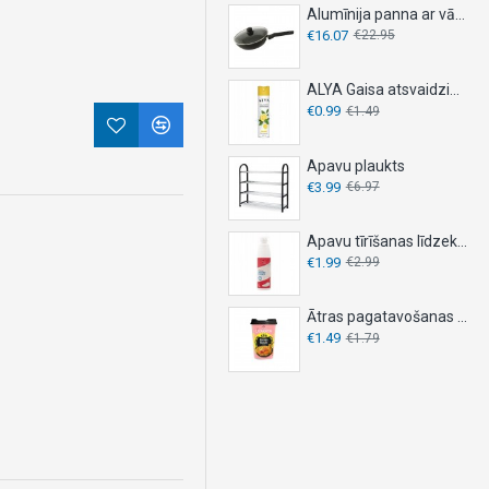
Alumīnija panna ar vāku, DESKI, - Ø 26 cm
€16.07
€22.95
ALYA Gaisa atsvaidzinātājs 300ml - LEMON
€0.99
€1.49
Apavu plaukts
€3.99
€6.97
Apavu tīrīšanas līdzeklis 150ml
€1.99
€2.99
Ātras pagatavošanas nūdeles OYAKATA 92g – KIMCHI
€1.49
€1.79