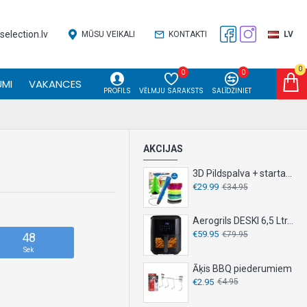
election.lv
MŪSU VEIKALI
KONTAKTI
LV
0
0
0
MI
VAKANCES
PROFILS
VĒLMJU SARAKSTS
SALĪDZINIET
AKCIJAS
3D Pildspalva + starta komplekts
€29.99
€34.95
Aerogrils DESKI 6,5 Ltr. 1500 W
€59.95
€79.95
48
Sek
Āķis BBQ piederumiem
€2.95
€4.95