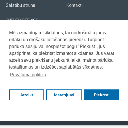
Saistību atruna
Kontakti
KLIENTU SERVISS
Piegāde
Mēs izmantojam sīkdatnes, lai nodrošinātu jums
Akcijas avīze
ērtāku un drošāku lietošanas pieredzi. Turpinot
Apmaksa
Vietnes karte
pārlūka sesiju vai nospiežot pogu "Piekrīst", jūs
Garantija
apstiprināt, ka piekrītat izmantot sīkdatnes. Jūs varat
atcelt savu piekrišanu jebkurā laikā, mainot pārlūka
iestatījumus un izdzēšot saglabātās sīkdatnes.
Copyright © 2021, Super Selection, Visas tiesības aizsargātas
Privātuma politika
Atteikt
Iestatījumi
Piekrīst