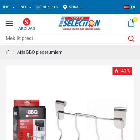
IEIET
INFO
BUKLETS
VEIKALI
LV
0
Āķis BBQ piederumiem
-40 %