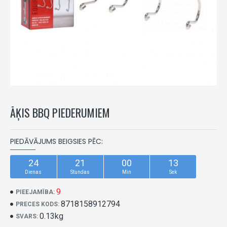
ĀĶIS BBQ PIEDERUMIEM
PIEDĀVĀJUMS BEIGSIES PĒC:
24
21
00
13
Dienas
Stundas
Min
Sek
9
PIEEJAMĪBA:
8718158912794
PRECES KODS:
0.13kg
SVARS: