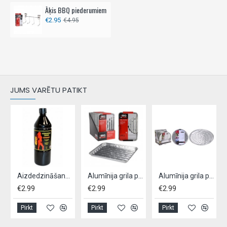
Āķis BBQ piederumiem
€2.95
€4.95
JUMS VARĒTU PATIKT
Aizdedzināšanas šķidrums ar parafīnu, HOT,-1L
Alumīnija grila paplāte BBQ, -5 gab
Alumīnija grila paplāte BBQ, 3 gab
€2.99
€2.99
€2.99
Pirkt
Pirkt
Pirkt