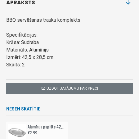
APRAKSTS
BBQ servēšanas trauku komplekts
Specifikācijas:
Krāsa: Sudraba
Materiāls: Alumīnijs
Izmēri: 42,5 x 28,5 cm
Skaits: 2
UZDOT JATĀJUMU PAR PRECI
NESEN SKATĪTIE
Alumīnija paplāte 42,5x28,5cm, 2 gab
€2.99