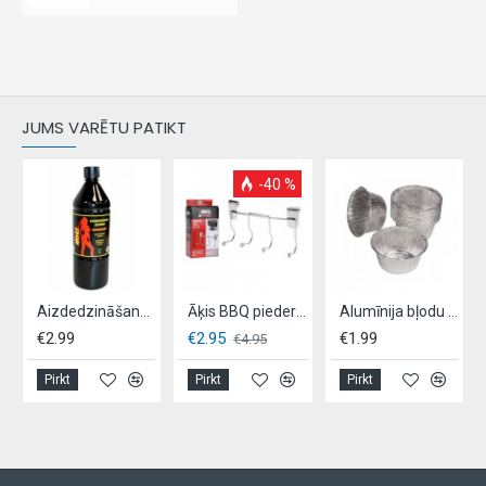
JUMS VARĒTU PATIKT
-40 %
Aizdedzināšanas šķidrums ar parafīnu, HOT,-1L
Āķis BBQ piederumiem
Alumīnija bļodu komplekts,- 16gb
€2.99
€2.95
€1.99
€4.95
Pirkt
Pirkt
Pirkt