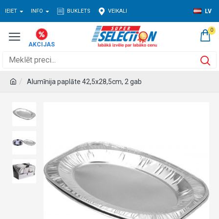
IEIET
INFO
BUKLETS
VEIKALI
LV
0
Alumīnija paplāte 42,5x28,5cm, 2 gab