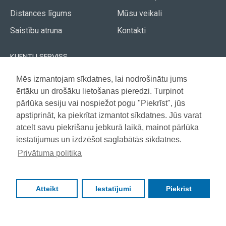
Distances līgums
Mūsu veikali
Saistību atruna
Kontakti
KLIENTU SERVISS
Piegāde
Mēs izmantojam sīkdatnes, lai nodrošinātu jums
Akcijas avīze
ērtāku un drošāku lietošanas pieredzi. Turpinot
Apmaksa
Vietnes karte
pārlūka sesiju vai nospiežot pogu "Piekrīst", jūs
Garantija
apstiprināt, ka piekrītat izmantot sīkdatnes. Jūs varat
atcelt savu piekrišanu jebkurā laikā, mainot pārlūka
iestatījumus un izdzēšot saglabātās sīkdatnes.
Copyright © 2021, Super Selection, Visas tiesības aizsargātas
Privātuma politika
Atteikt
Iestatījumi
Piekrīst