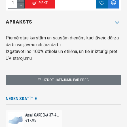
PIRKT
APRAKSTS
Piemērotas karstām un sausām dienām, kad jāveic dārza
darbi vai jāveic citi āra darbi.
Izgatavoti no 100% stirola un etilēna, un tie ir izturīgi pret
UV starojumu
UZDOT JATĀJUMU PAR PRECI
NESEN SKATĪTIE
Apavi GARDENA 37-44 - gaiši zili
€17.95