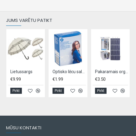
JUMS VARĒTU PATIKT
as skrāpis
Lietussargs
Optisko lēcu salvetes, 30 gab.
Pakaramais organaizers, 16 vietas
€9.99
€1.99
€3.50
Pirkt
Pirkt
Pirkt
MŪSU KONTAKTI