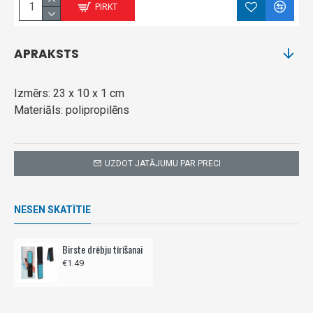
PIRKT
APRAKSTS
Izmērs: 23 x 10 x 1 cm
Materiāls: polipropilēns
UZDOT JATĀJUMU PAR PRECI
NESEN SKATĪTIE
Birste drēbju tīrīšanai
€1.49