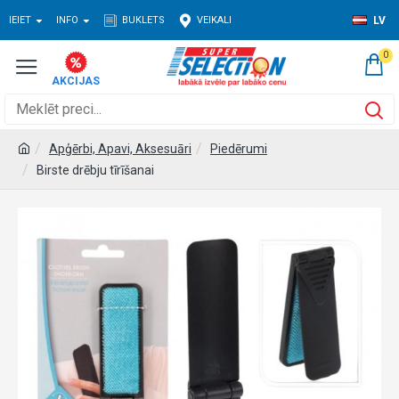
IEIET
INFO
BUKLETS
VEIKALI
LV
0
Apģērbi, Apavi, Aksesuāri
Piedērumi
Birste drēbju tīrīšanai