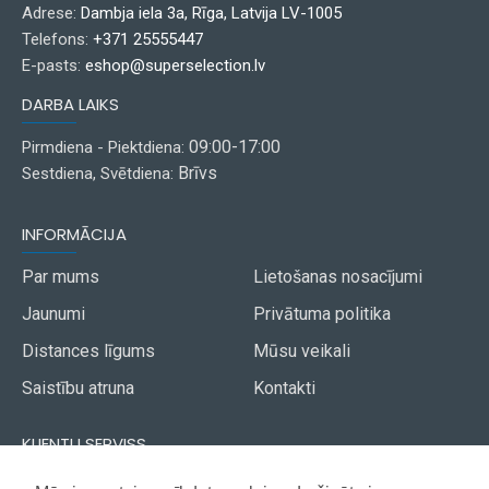
Adrese:
Dambja iela 3a, Rīga, Latvija LV-1005
Telefons:
+371 25555447
E-pasts:
eshop@superselection.lv
DARBA LAIKS
09:00-17:00
Pirmdiena - Piektdiena:
Brīvs
Sestdiena, Svētdiena:
INFORMĀCIJA
Par mums
Lietošanas nosacījumi
Jaunumi
Privātuma politika
Distances līgums
Mūsu veikali
Saistību atruna
Kontakti
KLIENTU SERVISS
Piegāde