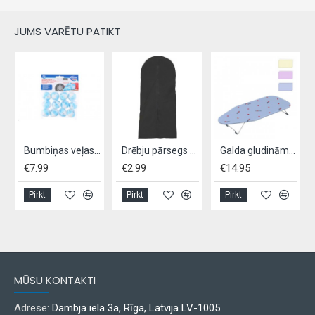
JUMS VARĒTU PATIKT
b.
Bumbiņas veļas žāvēšanai, 12gab
Drēbju pārsegs 137x60cm
Galda gludināmais dēlis GIMI
€7.99
€2.99
€14.95
Pirkt
Pirkt
Pirkt
MŪSU KONTAKTI
Adrese:
Dambja iela 3a, Rīga, Latvija LV-1005