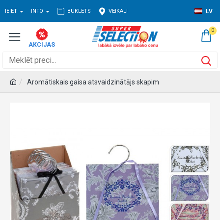
IEIET
INFO
BUKLETS
VEIKALI
LV
0
Aromātiskais gaisa atsvaidzinātājs skapim