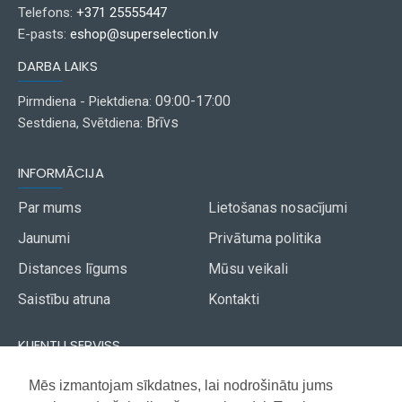
Telefons:
+371 25555447
E-pasts:
eshop@superselection.lv
DARBA LAIKS
09:00-17:00
Pirmdiena - Piektdiena:
Brīvs
Sestdiena, Svētdiena:
INFORMĀCIJA
Par mums
Lietošanas nosacījumi
Jaunumi
Privātuma politika
Distances līgums
Mūsu veikali
Saistību atruna
Kontakti
KLIENTU SERVISS
Piegāde
Mēs izmantojam sīkdatnes, lai nodrošinātu jums
Akcijas avīze