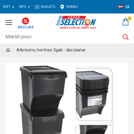
IEIET
INFO
BUKLETS
VEIKALI
LV
0
Atkritumu tvertnes 3gab - šķirošanai