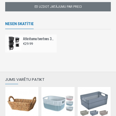
UZDOT JATĀJUMU PAR PRECI
NESEN SKATĪTIE
Atkritumu tvertnes 3gab - šķirošanai
€29.99
JUMS VARĒTU PATIKT