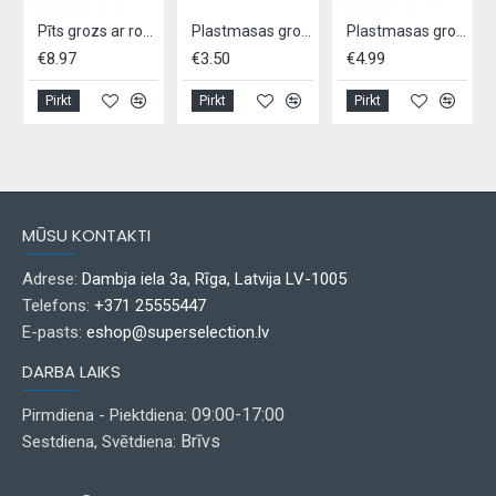
Pīts grozs ar rokturiem
Plastmasas grozs
Plastmasas grozs1 gb, - 32cm x 23cm x 14 cm
€8.97
€3.50
€4.99
Pirkt
Pirkt
Pirkt
MŪSU KONTAKTI
Adrese:
Dambja iela 3a, Rīga, Latvija LV-1005
Telefons:
+371 25555447
E-pasts:
eshop@superselection.lv
DARBA LAIKS
09:00-17:00
Pirmdiena - Piektdiena:
Brīvs
Sestdiena, Svētdiena: