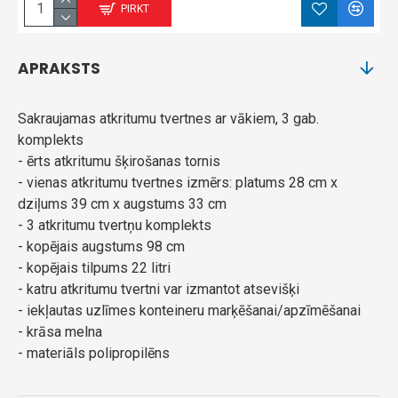
PIRKT
APRAKSTS
Sakraujamas atkritumu tvertnes ar vākiem, 3 gab.
komplekts
- ērts atkritumu šķirošanas tornis
- vienas atkritumu tvertnes izmērs: platums 28 cm x
dziļums 39 cm x augstums 33 cm
- 3 atkritumu tvertņu komplekts
- kopējais augstums 98 cm
- kopējais tilpums 22 litri
- katru atkritumu tvertni var izmantot atsevišķi
- iekļautas uzlīmes konteineru marķēšanai/apzīmēšanai
- krāsa melna
- materiāls polipropilēns