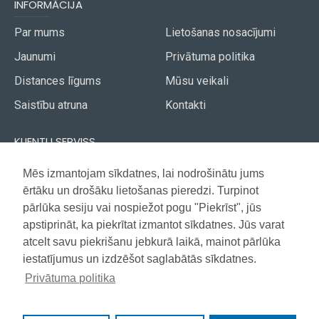
INFORMĀCIJA
Par mums
Lietošanas nosacījumi
Jaunumi
Privātuma politika
Distances līgums
Mūsu veikali
Saistību atruna
Kontakti
KLIENTU SERVISS
Piegāde
Mēs izmantojam sīkdatnes, lai nodrošinātu jums
Akcijas avīze
ērtāku un drošāku lietošanas pieredzi. Turpinot
Apmaksa
Vietnes karte
pārlūka sesiju vai nospiežot pogu "Piekrīst", jūs
Garantija
apstiprināt, ka piekrītat izmantot sīkdatnes. Jūs varat
atcelt savu piekrišanu jebkurā laikā, mainot pārlūka
iestatījumus un izdzēšot saglabātās sīkdatnes.
Copyright © 2021, Super Selection, Visas tiesības aizsargātas
Privātuma politika