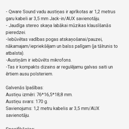
- Qware Sound vadu austiņas ir aprīkotas ar 1,2 metrus
garu kabeli ar 3,5 mm Jack-in/AUX savienotāju.
- Jaudīga stereo skaņa labākai mūzikas klausīšanās
pieredzei.
-Iebūvētas vadības pogas atskaņošanai/pauzei,
nākamajam/iepriekšējam un balss palīgam (ja tālrunis to
atbalsta).
-Austiņām ir iebūvēts mikrofons.
-Tas ir kompakts dizains ar regulējamu galvas saiti un
ērtiem ausu polsteriem.
Galvenās īpašības:
Austiņu izmēri: 76*16,5*18,8 mm.
Austiņu svars: 170 g.
Savienojums: 1,2 metru kabelis ar 3,5 mm/AUX
savienotāju.