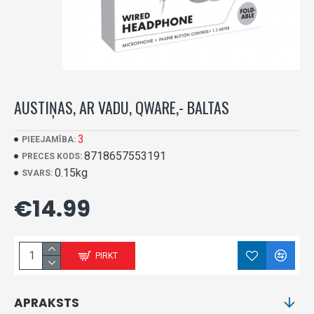
AUSTIŅAS, AR VADU, QWARE,- BALTAS
3
PIEEJAMĪBA:
8718657553191
PRECES KODS:
0.15kg
SVARS:
€14.99
PIRKT
APRAKSTS