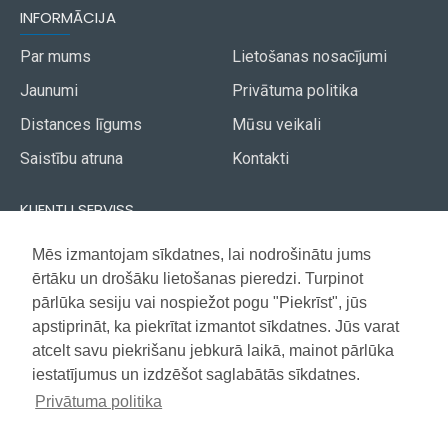
INFORMĀCIJA
Par mums
Lietošanas nosacījumi
Jaunumi
Privātuma politika
Distances līgums
Mūsu veikali
Saistību atruna
Kontakti
KLIENTU SERVISS
Piegāde
Mēs izmantojam sīkdatnes, lai nodrošinātu jums
Akcijas avīze
ērtāku un drošāku lietošanas pieredzi. Turpinot
Apmaksa
Vietnes karte
pārlūka sesiju vai nospiežot pogu "Piekrīst", jūs
Garantija
apstiprināt, ka piekrītat izmantot sīkdatnes. Jūs varat
atcelt savu piekrišanu jebkurā laikā, mainot pārlūka
iestatījumus un izdzēšot saglabātās sīkdatnes.
Copyright © 2021, Super Selection, Visas tiesības aizsargātas
Privātuma politika