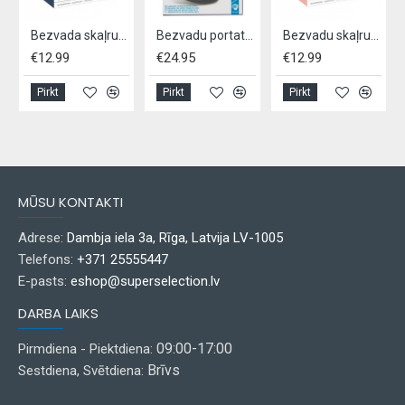
Bezvada skaļrunis QWARE, bluetooth 5.1 - zils
Bezvadu portatīvais skaļrunis ar LED gaismu "SoundLogic"
Bezvadu skaļrunis QWARE, bluetooth 5.1 - rozā
€12.99
€24.95
€12.99
Pirkt
Pirkt
Pirkt
MŪSU KONTAKTI
Adrese:
Dambja iela 3a, Rīga, Latvija LV-1005
Telefons:
+371 25555447
E-pasts:
eshop@superselection.lv
DARBA LAIKS
09:00-17:00
Pirmdiena - Piektdiena:
Brīvs
Sestdiena, Svētdiena: