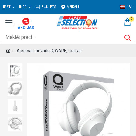
IEIET
INFO
BUKLETS
VEIKALI
LV
0
Austiņas, ar vadu, QWARE,- baltas