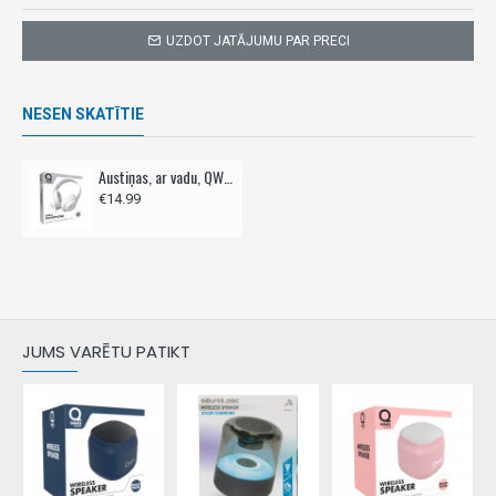
UZDOT JATĀJUMU PAR PRECI
NESEN SKATĪTIE
Austiņas, ar vadu, QWARE,- baltas
€14.99
JUMS VARĒTU PATIKT