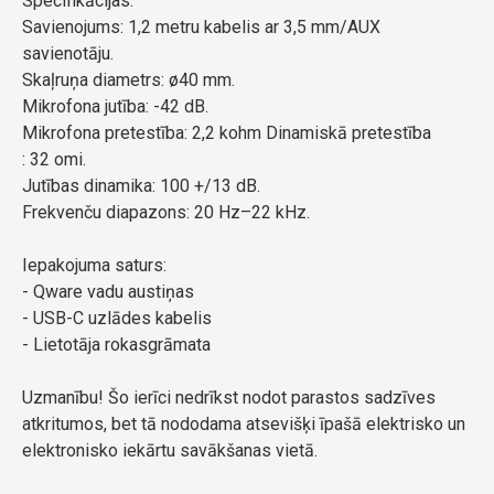
Specifikācijas:
Savienojums: 1,2 metru kabelis ar 3,5 mm/AUX
savienotāju.
Skaļruņa diametrs: ø40 mm.
Mikrofona jutība: -42 dB.
Mikrofona pretestība: 2,2 kohm Dinamiskā pretestība
: 32 omi.
Jutības dinamika: 100 +/13 dB.
Frekvenču diapazons: 20 Hz–22 kHz.
Iepakojuma saturs:
- Qware vadu austiņas
- USB-C uzlādes kabelis
- Lietotāja rokasgrāmata
Uzmanību! Šo ierīci nedrīkst nodot parastos sadzīves
atkritumos, bet tā nododama atsevišķi īpašā elektrisko un
elektronisko iekārtu savākšanas vietā.