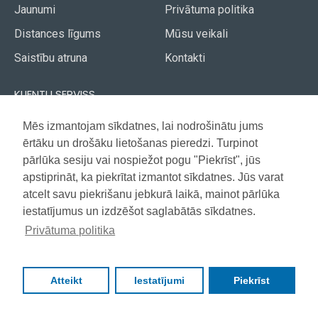
Jaunumi
Privātuma politika
Distances līgums
Mūsu veikali
Saistību atruna
Kontakti
KLIENTU SERVISS
Piegāde
Mēs izmantojam sīkdatnes, lai nodrošinātu jums
Akcijas avīze
ērtāku un drošāku lietošanas pieredzi. Turpinot
Apmaksa
Vietnes karte
pārlūka sesiju vai nospiežot pogu "Piekrīst", jūs
Garantija
apstiprināt, ka piekrītat izmantot sīkdatnes. Jūs varat
atcelt savu piekrišanu jebkurā laikā, mainot pārlūka
iestatījumus un izdzēšot saglabātās sīkdatnes.
Copyright © 2021, Super Selection, Visas tiesības aizsargātas
Privātuma politika
Atteikt
Iestatījumi
Piekrīst