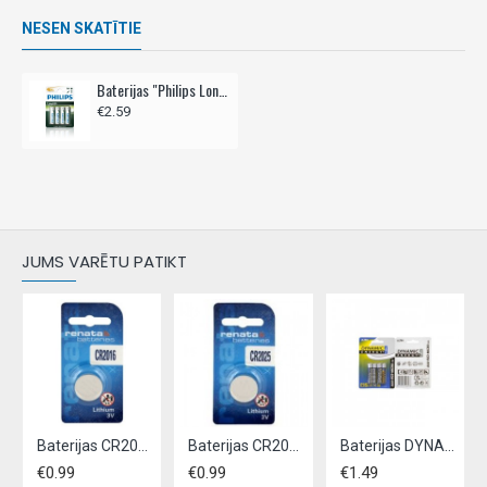
NESEN SKATĪTIE
Baterijas "Philips Long Life" R6 AA 4 gab.
€2.59
JUMS VARĒTU PATIKT
Baterijas CR2016-1BBx1gab UNIROSS
Baterijas CR2025-1BBx1gab UNIROSS
Baterijas DYNAMIC ULTRA R03 AAA, 4 gab
€0.99
€0.99
€1.49