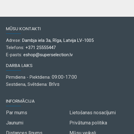
MŪSU KONTAKTI
Adrese:
Dambja iela 3a, Rīga, Latvija LV-1005
Telefons:
+371 25555447
E-pasts:
eshop@superselection.lv
DARBA LAIKS
09:00-17:00
Pirmdiena - Piektdiena:
Brīvs
Sestdiena, Svētdiena:
INFORMĀCIJA
Par mums
Lietošanas nosacījumi
Jaunumi
Privātuma politika
Distances līgums
Mūsu veikali