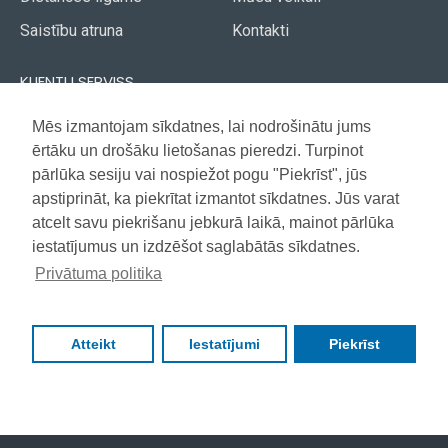
Saistību atruna
Kontakti
KLIENTU SERVISS
Piegāde
Mēs izmantojam sīkdatnes, lai nodrošinātu jums
Akcijas avīze
ērtāku un drošāku lietošanas pieredzi. Turpinot
Apmaksa
Vietnes karte
pārlūka sesiju vai nospiežot pogu "Piekrīst", jūs
Garantija
apstiprināt, ka piekrītat izmantot sīkdatnes. Jūs varat
atcelt savu piekrišanu jebkurā laikā, mainot pārlūka
iestatījumus un izdzēšot saglabātās sīkdatnes.
Copyright © 2021, Super Selection, Visas tiesības aizsargātas
Privātuma politika
Atteikt
Iestatījumi
Piekrīst