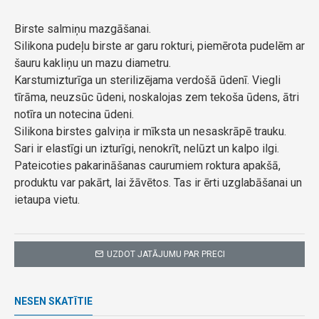
Birste salmiņu mazgāšanai.
Silikona pudeļu birste ar garu rokturi, piemērota pudelēm ar
šauru kakliņu un mazu diametru.
Karstumizturīga un sterilizējama verdošā ūdenī. Viegli
tīrāma, neuzsūc ūdeni, noskalojas zem tekoša ūdens, ātri
notīra un notecina ūdeni.
Silikona birstes galviņa ir mīksta un nesaskrāpē trauku.
Sari ir elastīgi un izturīgi, nenokrīt, nelūzt un kalpo ilgi.
Pateicoties pakarināšanas caurumiem roktura apakšā,
produktu var pakārt, lai žāvētos. Tas ir ērti uzglabāšanai un
ietaupa vietu.
UZDOT JATĀJUMU PAR PRECI
NESEN SKATĪTIE