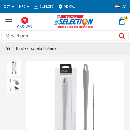
IEIET
INFO
BUKLETS
VEIKALI
LV
0
Birstes pudeļu tīrīšanai