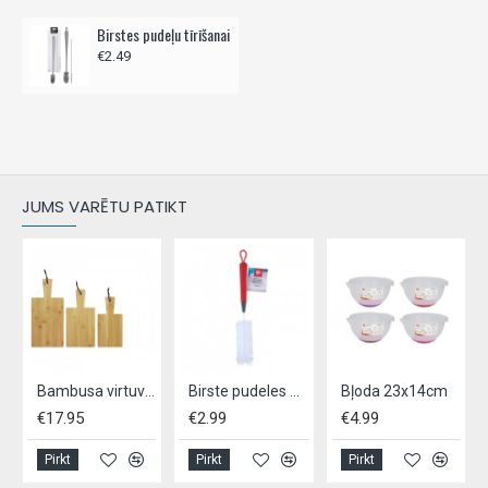
Birstes pudeļu tīrīšanai
€2.49
JUMS VARĒTU PATIKT
Bambusa virtuves dēļi, 3 gab
Birste pudeles mazgāšanai, DIRT DEVIL,- 34cm
Bļoda 23x14cm
€17.95
€2.99
€4.99
Pirkt
Pirkt
Pirkt