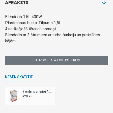
APRAKSTS
Blenderis 1.5L 400W
Plastmasas burka, Tilpums 1,5L
4 nerūsējošā tērauda asmeņi
Blenderis ar 2 ātrumiem ar turbo funkciju un pretslīdes
kājām.
UZDOT JATĀJUMU PAR PRECI
NESEN SKATĪTIE
Blenderis ar krūzi ALPINA 1,5L 400W - balts
€29.95