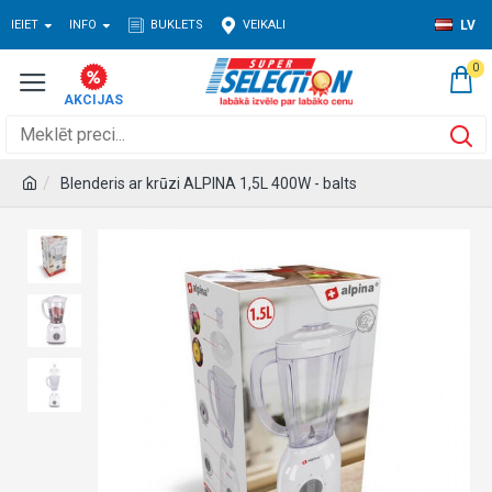
IEIET
INFO
BUKLETS
VEIKALI
LV
0
Blenderis ar krūzi ALPINA 1,5L 400W - balts