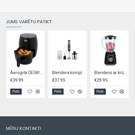
JUMS VARĒTU PATIKT
5 Ltr. 1500 W
Aerogrils DESKI AIR FRYER 2.5L
Blendera komplekts SCHAFER 600W - melns
Blenderis ar krūzi ALPINA 1,5L 400W - melns
€39.99
€37.95
€29.95
Pirkt
Pirkt
Pirkt
MŪSU KONTAKTI