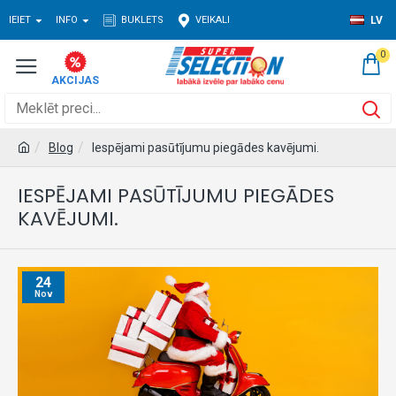
IEIET
INFO
BUKLETS
VEIKALI
LV
0
Blog
Iespējami pasūtījumu piegādes kavējumi.
IESPĒJAMI PASŪTĪJUMU PIEGĀDES
KAVĒJUMI.
24
Nov