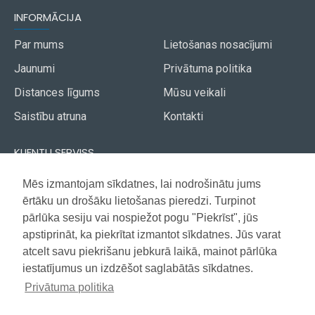
INFORMĀCIJA
Par mums
Lietošanas nosacījumi
Jaunumi
Privātuma politika
Distances līgums
Mūsu veikali
Saistību atruna
Kontakti
KLIENTU SERVISS
Piegāde
Mēs izmantojam sīkdatnes, lai nodrošinātu jums
Akcijas avīze
ērtāku un drošāku lietošanas pieredzi. Turpinot
Apmaksa
Vietnes karte
pārlūka sesiju vai nospiežot pogu "Piekrīst", jūs
Garantija
apstiprināt, ka piekrītat izmantot sīkdatnes. Jūs varat
atcelt savu piekrišanu jebkurā laikā, mainot pārlūka
iestatījumus un izdzēšot saglabātās sīkdatnes.
Copyright © 2021, Super Selection, Visas tiesības aizsargātas
Privātuma politika