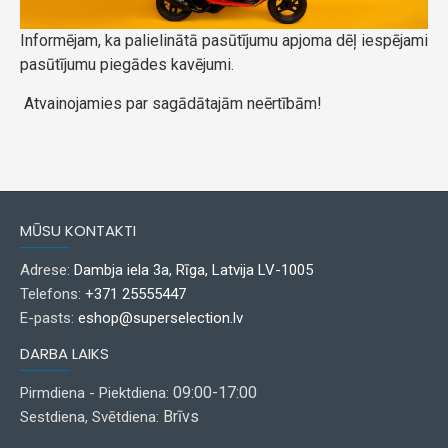
Informējam, ka palielinātā pasūtījumu apjoma dēļ iespējami
pasūtījumu piegādes kavējumi.
Atvainojamies par sagādātajām neērtībām!
MŪSU KONTAKTI
Adrese:
Dambja iela 3a, Rīga, Latvija LV-1005
Telefons:
+371 25555447
E-pasts:
eshop@superselection.lv
DARBA LAIKS
09:00-17:00
Pirmdiena - Piektdiena:
Brīvs
Sestdiena, Svētdiena: