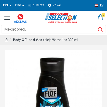
IEIET
INFO
BUKLETS
VEIKALI
LV
0
Body-X Fuze dušas želeja/šampūns 300 ml