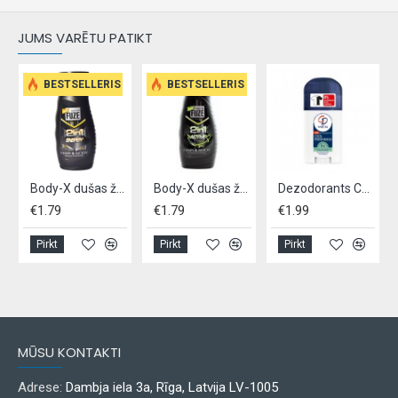
JUMS VARĒTU PATIKT
BESTSELLERIS
BESTSELLERIS
asāžas, 5 krāsas
Body-X dušas želeja/šampūns "Fuze" 300 ml
Body-X dušas želeja/šampūns "Fuze"300 ml
Dezodorants CD vīriešiem 40ml – Cool Freshness
€1.79
€1.79
€1.99
Pirkt
Pirkt
Pirkt
MŪSU KONTAKTI
Adrese:
Dambja iela 3a, Rīga, Latvija LV-1005