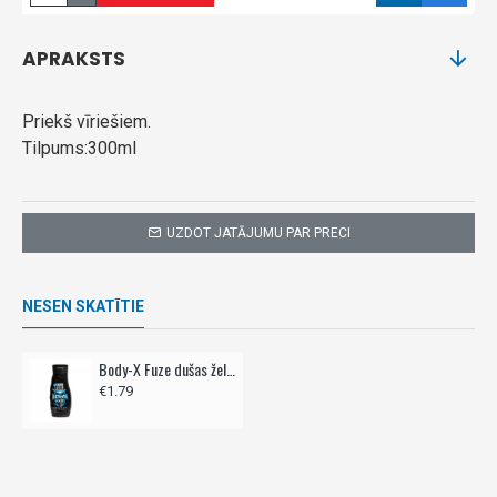
APRAKSTS
Priekš vīriešiem.
Tilpums:300ml
UZDOT JATĀJUMU PAR PRECI
NESEN SKATĪTIE
Body-X Fuze dušas želeja/šampūns 300 ml
€1.79