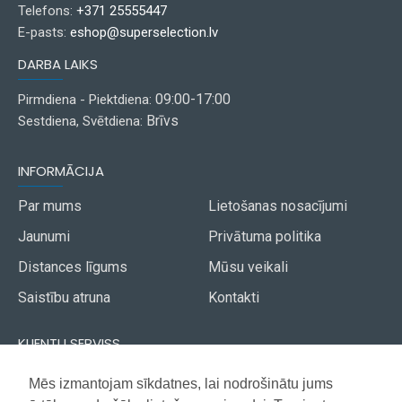
Telefons:
+371 25555447
E-pasts:
eshop@superselection.lv
DARBA LAIKS
09:00-17:00
Pirmdiena - Piektdiena:
Brīvs
Sestdiena, Svētdiena:
INFORMĀCIJA
Par mums
Lietošanas nosacījumi
Jaunumi
Privātuma politika
Distances līgums
Mūsu veikali
Saistību atruna
Kontakti
KLIENTU SERVISS
Piegāde
Mēs izmantojam sīkdatnes, lai nodrošinātu jums
Akcijas avīze