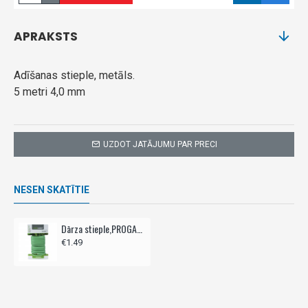
APRAKSTS
Adīšanas stieple, metāls.
5 metri 4,0 mm
UZDOT JATĀJUMU PAR PRECI
NESEN SKATĪTIE
Dārza stieple,PROGARDEN, 4 mm,- 5m
€1.49