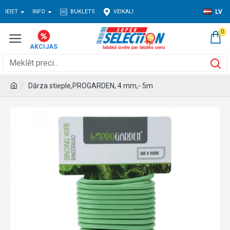
IEIET
INFO
BUKLETS
VEIKALI
LV
0
Dārza stieple,PROGARDEN, 4 mm,- 5m