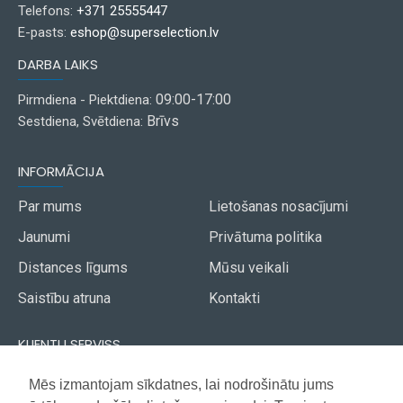
Telefons:
+371 25555447
E-pasts:
eshop@superselection.lv
DARBA LAIKS
09:00-17:00
Pirmdiena - Piektdiena:
Brīvs
Sestdiena, Svētdiena:
INFORMĀCIJA
Par mums
Lietošanas nosacījumi
Jaunumi
Privātuma politika
Distances līgums
Mūsu veikali
Saistību atruna
Kontakti
KLIENTU SERVISS
Piegāde
Mēs izmantojam sīkdatnes, lai nodrošinātu jums
Akcijas avīze