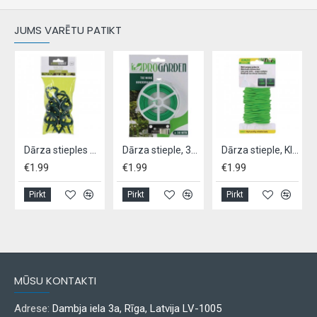
JUMS VARĒTU PATIKT
,- 50m
Dārza stieples augu piesiešanai 5 veidi
Dārza stieple, 30m
Dārza stieple, KINZO GARDEN,-10m/2,5mm
€1.99
€1.99
€1.99
Pirkt
Pirkt
Pirkt
MŪSU KONTAKTI
Adrese:
Dambja iela 3a, Rīga, Latvija LV-1005