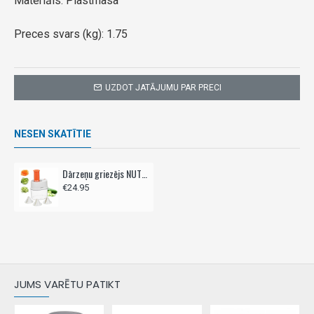
Materiāls: Plastmasa
Preces svars (kg): 1.75
UZDOT JATĀJUMU PAR PRECI
NESEN SKATĪTIE
Dārzeņu griezējs NUTRIFRESH 120W 33,5 cm
€24.95
JUMS VARĒTU PATIKT