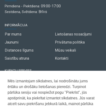
09:00-17:00
Pirmdiena - Piektdiena:
Brīvs
Sestdiena, Svētdiena:
INFORMĀCIJA
Par mums
Lietošanas nosacījumi
Jaunumi
Privātuma politika
Distances līgums
Mūsu veikali
Saistību atruna
Kontakti
KLIENTU SERVISS
Piegāde
Mēs izmantojam sīkdatnes, lai nodrošinātu jums
Akcijas avīze
ērtāku un drošāku lietošanas pieredzi. Turpinot
Apmaksa
Vietnes karte
pārlūka sesiju vai nospiežot pogu "Piekrīst", jūs
Garantija
apstiprināt, ka piekrītat izmantot sīkdatnes. Jūs varat
atcelt savu piekrišanu jebkurā laikā, mainot pārlūka