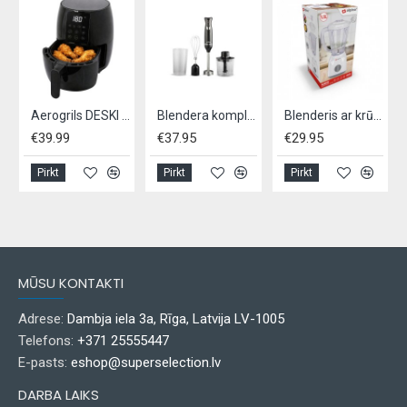
Aerogrils DESKI AIR FRYER 2.5L
Blendera komplekts SCHAFER 600W - melns
Blenderis ar krūzi ALPINA 1,5L 400W - balts
€39.99
€37.95
€29.95
Pirkt
Pirkt
Pirkt
MŪSU KONTAKTI
Adrese:
Dambja iela 3a, Rīga, Latvija LV-1005
Telefons:
+371 25555447
E-pasts:
eshop@superselection.lv
DARBA LAIKS