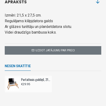
APRAKSTS
Izmēri: 21,5 x 27,5 cm.
Regulējams klēpjdatora galds
Ar glāzes turētāju un planšetdatora slotu.
Videi draudzīgs bambusa koks.
UZDOT JATĀJUMU PAR PRECI
NESEN SKATĪTIE
Portatīvais galdiņš, 21,5 x 27,5 cm,- koka
€29.95