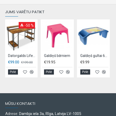
JUMS VARĒTU PATIKT
-50 %
Datorgalds Lifegood, 140x90x60cm
Galdiņš bērniem
Galdiņš gultai 60x30x21cm
€99.00
€19.95
€9.99
€
€199.00
Pirkt
Pirkt
Pirkt
MŪSU KONTAKTI
Adrese:
Dambja iela 3a, Rīga, Latvija LV-1005