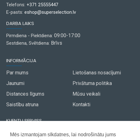
Telefons:
+371 25555447
E-pasts:
eshop@superselection.lv
DARBA LAIKS
09:00-17:00
Pirmdiena - Piektdiena:
Brīvs
Sestdiena, Svētdiena:
INFORMĀCIJA
Par mums
Lietošanas nosacījumi
Jaunumi
Privātuma politika
Distances līgums
Mūsu veikali
Saistību atruna
Kontakti
KLIENTU SERVISS
Piegāde
Mēs izmantojam sīkdatnes, lai nodrošinātu jums
Akcijas avīze