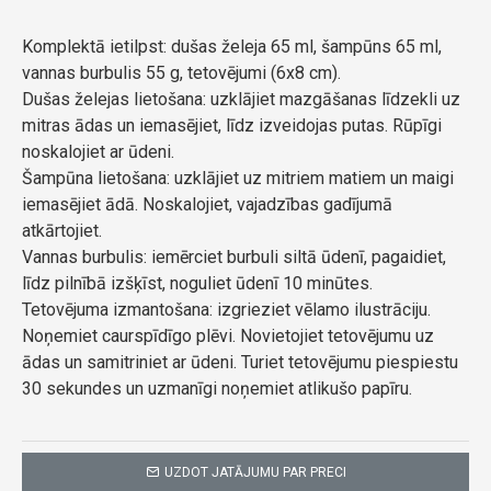
Komplektā ietilpst: dušas želeja 65 ml, šampūns 65 ml,
vannas burbulis 55 g, tetovējumi (6x8 cm).
Dušas želejas lietošana: uzklājiet mazgāšanas līdzekli uz
mitras ādas un iemasējiet, līdz izveidojas putas. Rūpīgi
noskalojiet ar ūdeni.
Šampūna lietošana: uzklājiet uz mitriem matiem un maigi
iemasējiet ādā. Noskalojiet, vajadzības gadījumā
atkārtojiet.
Vannas burbulis: iemērciet burbuli siltā ūdenī, pagaidiet,
līdz pilnībā izšķīst, noguliet ūdenī 10 minūtes.
Tetovējuma izmantošana: izgrieziet vēlamo ilustrāciju.
Noņemiet caurspīdīgo plēvi. Novietojiet tetovējumu uz
ādas un samitriniet ar ūdeni. Turiet tetovējumu piespiestu
30 sekundes un uzmanīgi noņemiet atlikušo papīru.
UZDOT JATĀJUMU PAR PRECI