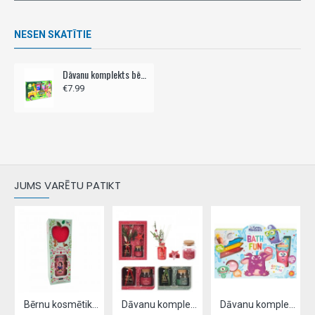
NESEN SKATĪTIE
Dāvanu komplekts bērniem YOUR WILDLIFE FRIENDS
€7.99
JUMS VARĒTU PATIKT
Bērnu kosmētikas dāvanu komplekts, DISNEY PRINCESS,- Sniegbaltīte
Dāvanu komplekts AROMA 25cm
Dāvanu komplekts bērniem FUNNY MONSTERS 6gb