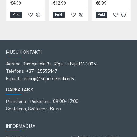
€4.99
€12.99
€8.99
Pirkt
Pirkt
Pirkt
MŪSU KONTAKTI
Adrese:
Dambja iela 3a, Rīga, Latvija LV-1005
Telefons:
+371 25555447
E-pasts:
eshop@superselection.lv
DARBA LAIKS
09:00-17:00
Pirmdiena - Piektdiena:
Brīvs
Sestdiena, Svētdiena:
INFORMĀCIJA