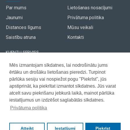
Par mums
Lietošanas nosacījumi
Jaunumi
Privātuma politika
Distances līgums
Mūsu veikali
Saistību atruna
Kontakti
KLIENTU SERVISS
Piegāde
Mēs izmantojam sīkdatnes, lai nodrošinātu jums
Akcijas avīze
ērtāku un drošāku lietošanas pieredzi. Turpinot
Apmaksa
Vietnes karte
pārlūka sesiju vai nospiežot pogu "Piekrīst", jūs
Garantija
apstiprināt, ka piekrītat izmantot sīkdatnes. Jūs varat
atcelt savu piekrišanu jebkurā laikā, mainot pārlūka
iestatījumus un izdzēšot saglabātās sīkdatnes.
Copyright © 2021, Super Selection, Visas tiesības aizsargātas
Privātuma politika
Atteikt
Iestatījumi
Piekrīst