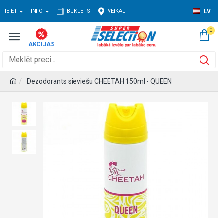
IEIET
INFO
BUKLETS
VEIKALI
LV
0
Dezodorants sieviešu CHEETAH 150ml - QUEEN