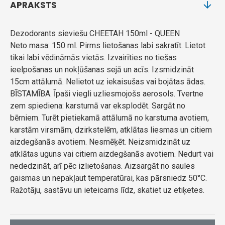
APRAKSTS
Dezodorants sieviešu CHEETAH 150ml - QUEEN
Neto masa: 150 ml. Pirms lietošanas labi sakratīt. Lietot
tikai labi vēdināmās vietās. Izvairīties no tiešas
ieelpošanas un nokļūšanas sejā un acīs. Izsmidzināt
15cm attālumā. Nelietot uz iekaisušas vai bojātas ādas.
BĪSTAMĪBA. Īpaši viegli uzliesmojošs aerosols. Tvertne
zem spiediena: karstumā var eksplodēt. Sargāt no
bērniem. Turēt pietiekamā attālumā no karstuma avotiem,
karstām virsmām, dzirkstelēm, atklātas liesmas un citiem
aizdegšanās avotiem. Nesmēķēt. Neizsmidzināt uz
atklātas uguns vai citiem aizdegšanās avotiem. Nedurt vai
nededzināt, arī pēc izlietošanas. Aizsargāt no saules
gaismas un nepakļaut temperatūrai, kas pārsniedz 50°C.
Ražotāju, sastāvu un ieteicams līdz, skatiet uz etiķetes.