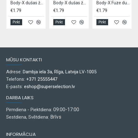
asāžas, 5 krāsas
Body-X dušas želeja/šampūns "Fuze" 300 ml
Body-X dušas želeja/šampūns "Fuze"300 ml
Body-X Fuze dušas želeja/šampūns 300 ml
€1.79
€1.79
€1.79
Pirkt
Pirkt
Pirkt
MŪSU KONTAKTI
Adrese:
Dambja iela 3a, Rīga, Latvija LV-1005
Telefons:
+371 25555447
E-pasts:
eshop@superselection.lv
DARBA LAIKS
09:00-17:00
Pirmdiena - Piektdiena:
Brīvs
Sestdiena, Svētdiena:
INFORMĀCIJA