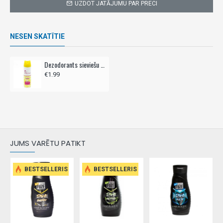
UZDOT JATĀJUMU PAR PRECI
NESEN SKATĪTIE
Dezodorants sieviešu CHEETAH 150ml - QUEEN
€1.99
JUMS VARĒTU PATIKT
BESTSELLERIS
BESTSELLERIS