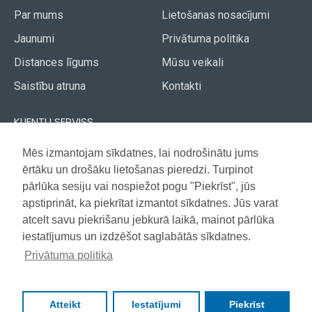
Par mums
Lietošanas nosacījumi
Jaunumi
Privātuma politika
Distances līgums
Mūsu veikali
Saistību atruna
Kontakti
KLIENTU SERVISS
Piegāde
Mēs izmantojam sīkdatnes, lai nodrošinātu jums
Akcijas avīze
ērtāku un drošāku lietošanas pieredzi. Turpinot
Apmaksa
Vietnes karte
pārlūka sesiju vai nospiežot pogu "Piekrīst", jūs
Garantija
apstiprināt, ka piekrītat izmantot sīkdatnes. Jūs varat
atcelt savu piekrišanu jebkurā laikā, mainot pārlūka
iestatījumus un izdzēšot saglabātās sīkdatnes.
Copyright © 2021, Super Selection, Visas tiesības aizsargātas
Privātuma politika
Atteikt
Iestatījumi
Piekrīst