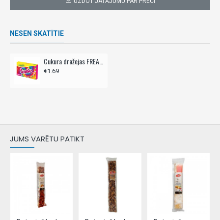
UZDOT JATĀJUMU PAR PRECI
NESEN SKATĪTIE
Cukura dražejas FREAKS 150g
€1.69
JUMS VARĒTU PATIKT