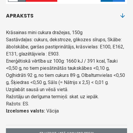
APRAKSTS
Krāsainas mini cukura dražejas, 150g
Sastāvdaļas: cukurs, dekstroze, glikozes sīrups, Skābe:
ābolskābe; garšas pastiprinātājs, krāsvielas: E100, E162,
E131; glazētājviela : E903.
Enerģētiskā vērtība uz 100g: 1660 kJ / 391 kcal, Tauki
<0,50 g, no tiem piesātinātās taukskābes <0,10 g,
Ogļhidrāti 92 g, no tiem cukurs 89 g, Olbaltumvielas <0,50
g, Šķiedras <0,50 g, Sāls (= Nātrijs x 2,5) < 0,01 g.
Uzglabāt sausā un vēsā vietā.
Ražotāju un derīguma termiņš: skat. uz iepāk.
Ražots: ES.
Izcelsmes valsts:
Vācija