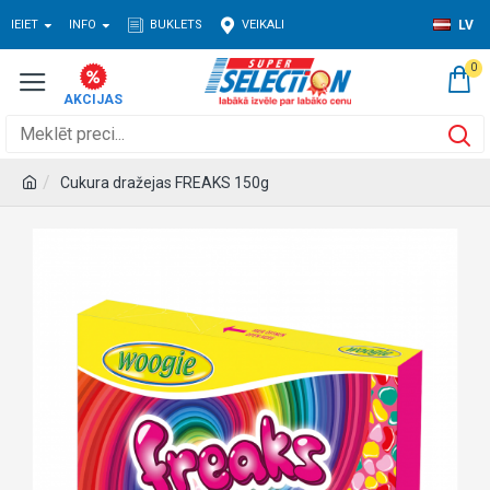
IEIET
INFO
BUKLETS
VEIKALI
LV
0
Cukura dražejas FREAKS 150g