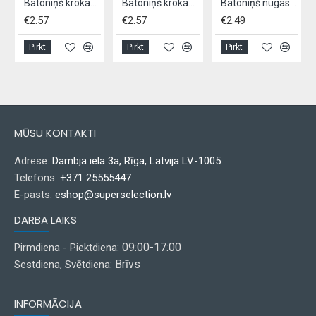
Batoniņš krokants SIR CHARLES 100g - Mandeļu
Batoniņš krokants SIR CHARLES 100g - Zemesriekstu
Batoniņš nugas MIX 100g - ar zemesriekstiem un augļiem
€2.57
€2.57
€2.49
Pirkt
Pirkt
Pirkt
MŪSU KONTAKTI
Adrese:
Dambja iela 3a, Rīga, Latvija LV-1005
Telefons:
+371 25555447
E-pasts:
eshop@superselection.lv
DARBA LAIKS
09:00-17:00
Pirmdiena - Piektdiena:
Brīvs
Sestdiena, Svētdiena:
INFORMĀCIJA