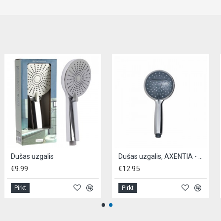
Dušas uzgalis
Dušas uzgalis, AXENTIA - 2 režīmi
€9.99
€12.95
Pirkt
Pirkt