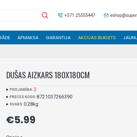
+371 25555447
eshop@supers
GĀDE
APMAKSA
GARANTIJA
AKCIJAS BUKLETS
JAUNU
DUŠAS AIZKARS 180X180CM
2
PIEEJAMĪBA:
8721037266390
PRECES KODS:
0.28kg
SVARS:
€5.99