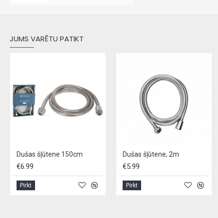
JUMS VARĒTU PATIKT
Dušas šļūtene 150cm
Dušas šļūtene, 2m
€6.99
€5.99
Pirkt
Pirkt