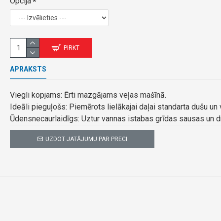
Opcija
PIRKT
APRAKSTS
Viegli kopjams: Ērti mazgājams veļas mašīnā.
Ideāli pieguļošs: Piemērots lielākajai daļai standarta dušu un 
Ūdensnecaurlaidīgs: Uztur vannas istabas grīdas sausas un d
UZDOT JATĀJUMU PAR PRECI