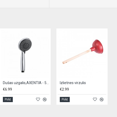
Dušas uzgalis,AXENTIA - 5 režīmi
Izlietnes virzulis
€6.99
€2.99
Pirkt
Pirkt