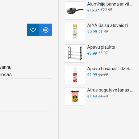
Alumīnija panna ar vāku, DESKI, - Ø 26 cm
€16.07
€22.95
ALYA Gaisa atsvaidzinātājs 300ml - LEMON
€0.99
€1.49
Apavu plaukts
€3.99
€6.97
vannu.
Apavu tīrīšanas līdzeklis 150ml
rošas.
€1.99
€2.99
Ātras pagatavošanas nūdeles OYAKATA 92g – KIMCHI
€1.49
€1.79