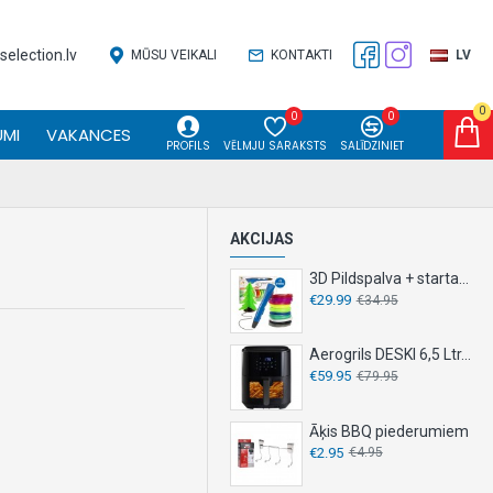
election.lv
MŪSU VEIKALI
KONTAKTI
LV
0
0
0
MI
VAKANCES
PROFILS
VĒLMJU SARAKSTS
SALĪDZINIET
AKCIJAS
3D Pildspalva + starta komplekts
€29.99
€34.95
Aerogrils DESKI 6,5 Ltr. 1500 W
€59.95
€79.95
Āķis BBQ piederumiem
€2.95
€4.95