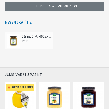
UZDOT JATĀJUMU PAR PRECI
NESEN SKATĪTIE
Džems, GINA, 400g,- Kivi
€2.89
JUMS VARĒTU PATIKT
BESTSELLERIS