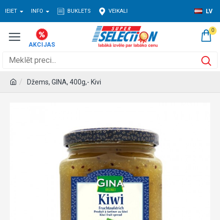
IEIET
INFO
BUKLETS
VEIKALI
LV
0
Džems, GINA, 400g,- Kivi