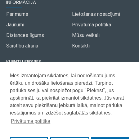
INFORMĀCIJA
Par mums
Lietošanas nosacījumi
Jaunumi
Privātuma politika
Distances līgums
Mūsu veikali
Saistību atruna
Kontakti
KLIENTU SERVISS
Piegāde
Mēs izmantojam sīkdatnes, lai nodrošinātu jums
Akcijas avīze
ērtāku un drošāku lietošanas pieredzi. Turpinot
Apmaksa
Vietnes karte
pārlūka sesiju vai nospiežot pogu "Piekrīst", jūs
Garantija
apstiprināt, ka piekrītat izmantot sīkdatnes. Jūs varat
atcelt savu piekrišanu jebkurā laikā, mainot pārlūka
iestatījumus un izdzēšot saglabātās sīkdatnes.
Copyright © 2021, Super Selection, Visas tiesības aizsargātas
Privātuma politika