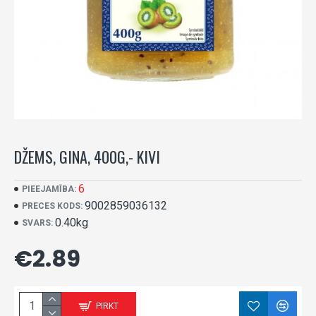
DŽEMS, GINA, 400G,- KIVI
6
PIEEJAMĪBA:
9002859036132
PRECES KODS:
0.40kg
SVARS:
€2.89
PIRKT