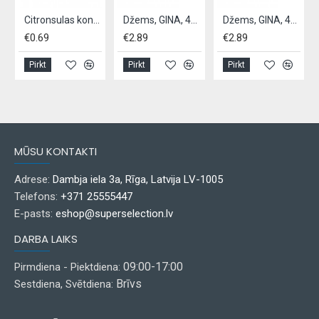
Citronsulas koncentrāts Piacelli, 200ml
Džems, GINA, 400g,- Ananāsu
Džems, GINA, 400g,- Upeņu
€0.69
€2.89
€2.89
Pirkt
Pirkt
Pirkt
MŪSU KONTAKTI
Adrese:
Dambja iela 3a, Rīga, Latvija LV-1005
Telefons:
+371 25555447
E-pasts:
eshop@superselection.lv
DARBA LAIKS
09:00-17:00
Pirmdiena - Piektdiena:
Brīvs
Sestdiena, Svētdiena: