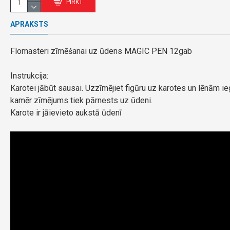
PIRKT
APRAKSTS
Flomasteri zīmēšanai uz ūdens MAGIC PEN 12gab
Instrukcija:
Karotei jābūt sausai. Uzzīmējiet figūru uz karotes un lēnām ie
kamēr zīmējums tiek pārnests uz ūdeni.
Karote ir jāievieto aukstā ūdenī