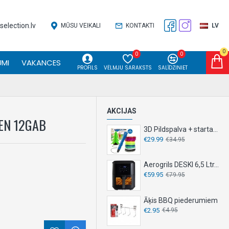
election.lv
MŪSU VEIKALI
KONTAKTI
LV
0
0
0
MI
VAKANCES
PROFILS
VĒLMJU SARAKSTS
SALĪDZINIET
AKCIJAS
EN 12GAB
3D Pildspalva + starta komplekts
€29.99
€34.95
Aerogrils DESKI 6,5 Ltr. 1500 W
€59.95
€79.95
Āķis BBQ piederumiem
€2.95
€4.95