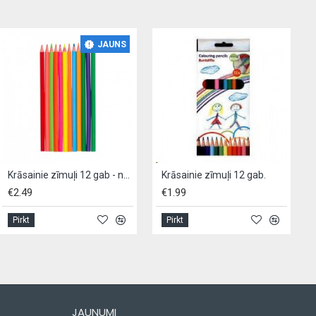
JAUNS
Krāsainie zīmuļi 12 gab - neon
Krāsainie zīmuļi 12 gab.
€2.49
€1.99
Pirkt
Pirkt
JAUNUMI