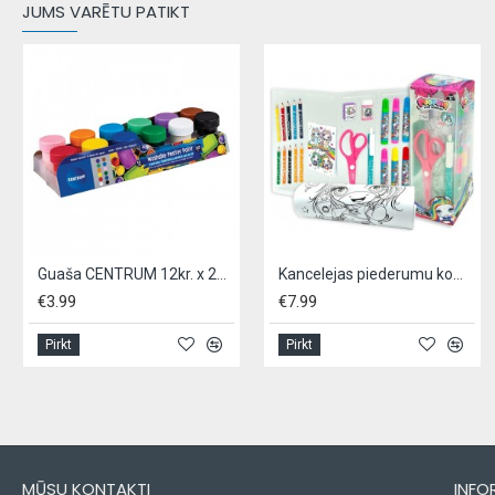
JUMS VARĒTU PATIKT
Guaša CENTRUM 12kr. x 20ml
Kancelejas piederumu komplekts POOPSIE 26 gab
€3.99
€7.99
Pirkt
Pirkt
MŪSU KONTAKTI
INFO