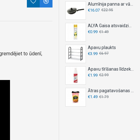
Alumīnija panna ar vāku, DESKI, - Ø 26 cm
€16.07
€22.95
ALYA Gaisa atsvaidzinātājs 300ml - LEMON
€0.99
€1.49
Apavu plaukts
gremdējiet to ūdenī,
€3.99
€6.97
Apavu tīrīšanas līdzeklis 150ml
€1.99
€2.99
Ātras pagatavošanas nūdeles OYAKATA 92g – KIMCHI
€1.49
€1.79