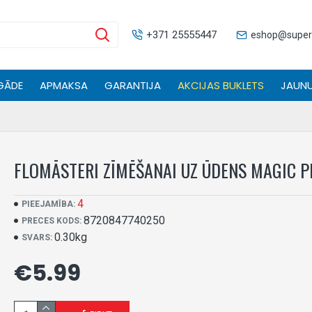
+371 25555447
eshop@supers
GĀDE
APMAKSA
GARANTIJA
AKCIJAS BUKLETS
JAUNU
FLOMĀSTERI ZĪMĒŠANAI UZ ŪDENS MAGIC P
4
PIEEJAMĪBA:
8720847740250
PRECES KODS:
0.30kg
SVARS:
€5.99