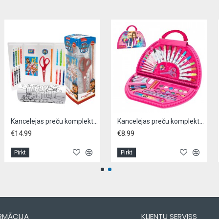
Kancelejas preču komplekts PAW PATROW
Kancelējas preču komplekts, BESTIES,- 51gab
€14.99
€8.99
Pirkt
Pirkt
RMĀCIJA
KLIENTU SERVISS