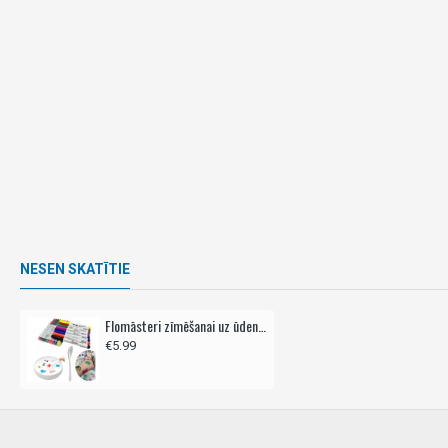
NESEN SKATĪTIE
Flomāsteri zīmēšanai uz ūdens MAGIC PEN 12gab
€5.99