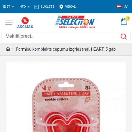
IEIET
INFO
BUKLETS
VEIKALI
LV
0
Formiņu komplekts cepumu izgriešanai, HEART, 5 gab