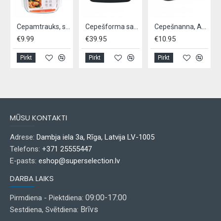
.8 L
Cepamtrauks, stikla, 2L
Cepešforma sautēšanai ar vāku 5,5L
Cepešnanna, ALPINA, 39x29x6cm
€9.99
€39.95
€10.95
Pirkt
Pirkt
Pirkt
MŪSU KONTAKTI
Adrese:
Dambja iela 3a, Rīga, Latvija LV-1005
Telefons:
+371 25555447
E-pasts:
eshop@superselection.lv
DARBA LAIKS
09:00-17:00
Pirmdiena - Piektdiena:
Brīvs
Sestdiena, Svētdiena: