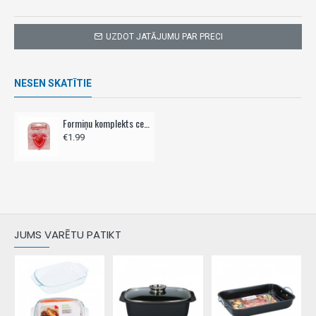
UZDOT JATĀJUMU PAR PRECI
NESEN SKATĪTIE
Formiņu komplekts cepumu izgriešanai, HEART, 5 gab
€1.99
JUMS VARĒTU PATIKT