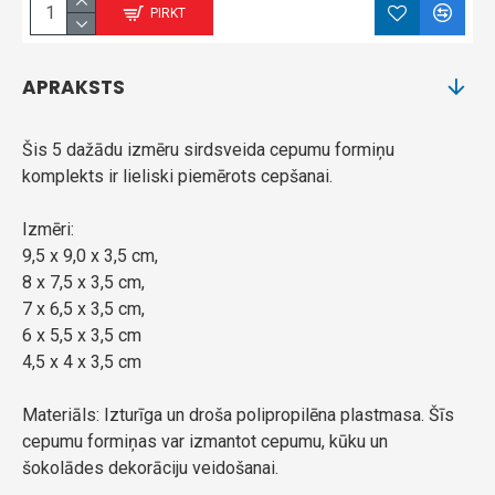
PIRKT
APRAKSTS
Šis 5 dažādu izmēru sirdsveida cepumu formiņu
komplekts ir lieliski piemērots cepšanai.
Izmēri:
9,5 x 9,0 x 3,5 cm,
8 x 7,5 x 3,5 cm,
7 x 6,5 x 3,5 cm,
6 x 5,5 x 3,5 cm
4,5 x 4 x 3,5 cm
Materiāls: Izturīga un droša polipropilēna plastmasa. Šīs
cepumu formiņas var izmantot cepumu, kūku un
šokolādes dekorāciju veidošanai.