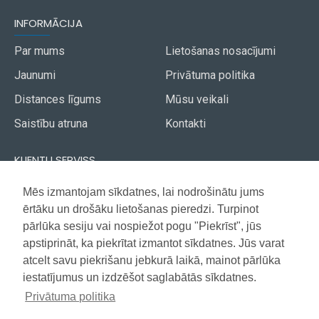
INFORMĀCIJA
Par mums
Lietošanas nosacījumi
Jaunumi
Privātuma politika
Distances līgums
Mūsu veikali
Saistību atruna
Kontakti
KLIENTU SERVISS
Piegāde
Mēs izmantojam sīkdatnes, lai nodrošinātu jums
Akcijas avīze
ērtāku un drošāku lietošanas pieredzi. Turpinot
Apmaksa
Vietnes karte
pārlūka sesiju vai nospiežot pogu "Piekrīst", jūs
Garantija
apstiprināt, ka piekrītat izmantot sīkdatnes. Jūs varat
atcelt savu piekrišanu jebkurā laikā, mainot pārlūka
iestatījumus un izdzēšot saglabātās sīkdatnes.
Copyright © 2021, Super Selection, Visas tiesības aizsargātas
Privātuma politika