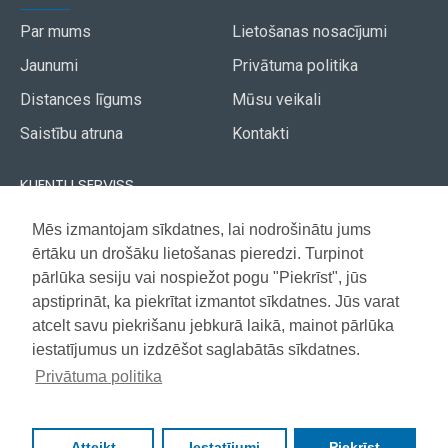
Par mums
Lietošanas nosacījumi
Jaunumi
Privātuma politika
Distances līgums
Mūsu veikali
Saistību atruna
Kontakti
KLIENTU SERVISS
Piegāde
Mēs izmantojam sīkdatnes, lai nodrošinātu jums
Akcijas avīze
ērtāku un drošāku lietošanas pieredzi. Turpinot
Apmaksa
Vietnes karte
pārlūka sesiju vai nospiežot pogu "Piekrīst", jūs
Garantija
apstiprināt, ka piekrītat izmantot sīkdatnes. Jūs varat
atcelt savu piekrišanu jebkurā laikā, mainot pārlūka
iestatījumus un izdzēšot saglabātās sīkdatnes.
Copyright © 2021, Super Selection, Visas tiesības aizsargātas
Privātuma politika
Atteikt
Iestatījumi
Piekrīst