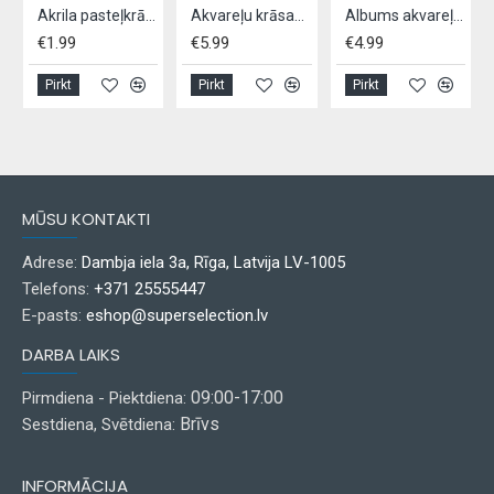
Akrila pasteļkrāsas ARTICO 75 ml
Akvareļu krāsas ARTICO 100 ml 12 krāsas
Albums akvareļu + zīmuļi, A4,- 10lpp
€1.99
€5.99
€4.99
Pirkt
Pirkt
Pirkt
MŪSU KONTAKTI
Adrese:
Dambja iela 3a, Rīga, Latvija LV-1005
Telefons:
+371 25555447
E-pasts:
eshop@superselection.lv
DARBA LAIKS
09:00-17:00
Pirmdiena - Piektdiena:
Brīvs
Sestdiena, Svētdiena:
INFORMĀCIJA