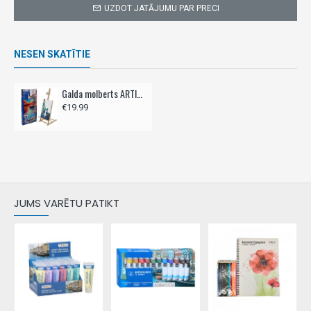
UZDOT JATĀJUMU PAR PRECI
NESEN SKATĪTIE
Galda molberts ARTICO 64cm
€19.99
JUMS VARĒTU PATIKT