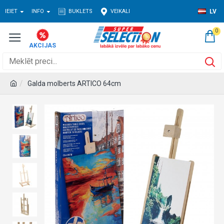
IEIET
INFO
BUKLETS
VEIKALI
LV
0
Galda molberts ARTICO 64cm