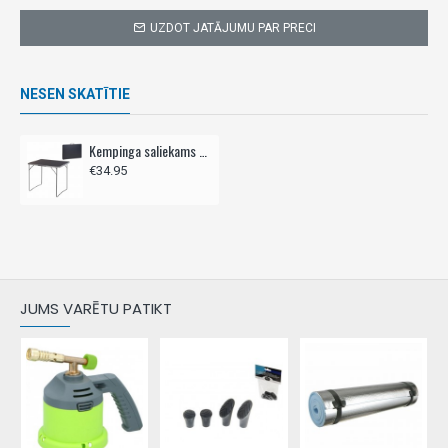
UZDOT JATĀJUMU PAR PRECI
NESEN SKATĪTIE
Kempinga saliekams galds, 80x60cm,- pelēks
€34.95
JUMS VARĒTU PATIKT