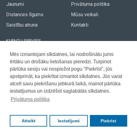
Jaunumi
Privātuma politika
Distances līgums
Mūsu veikali
Saistību atruna
Kontakti
KLIENTU SERVISS
Piegāde
Mēs izmantojam sīkdatnes, lai nodrošinātu jums
Akcijas avīze
ērtāku un drošāku lietošanas pieredzi. Turpinot
Apmaksa
Vietnes karte
pārlūka sesiju vai nospiežot pogu "Piekrīst", jūs
Garantija
apstiprināt, ka piekrītat izmantot sīkdatnes. Jūs varat
atcelt savu piekrišanu jebkurā laikā, mainot pārlūka
iestatījumus un izdzēšot saglabātās sīkdatnes.
Copyright © 2021, Super Selection, Visas tiesības aizsargātas
Privātuma politika
Atteikt
Iestatījumi
Piekrīst