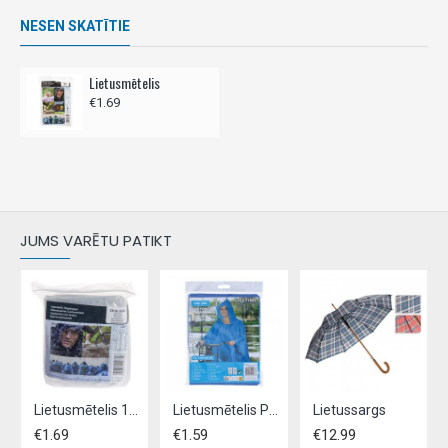
NESEN SKATĪTIE
Lietusmētelis
€1.69
JUMS VARĒTU PATIKT
Lietusmētelis 125 cm
Lietusmētelis PONCHO 130x100cm
Lietussargs
€1.69
€1.59
€12.99