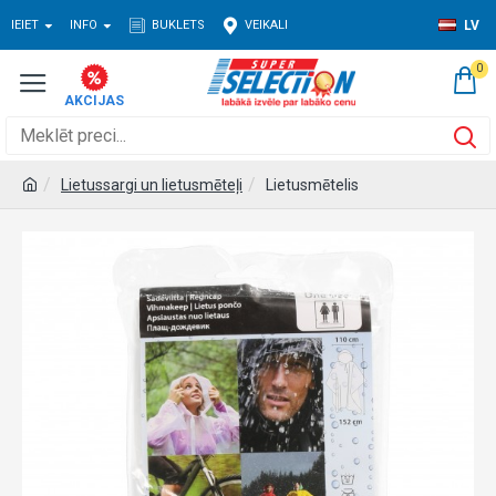
IEIET
INFO
BUKLETS
VEIKALI
LV
0
Lietussargi un lietusmēteļi
Lietusmētelis