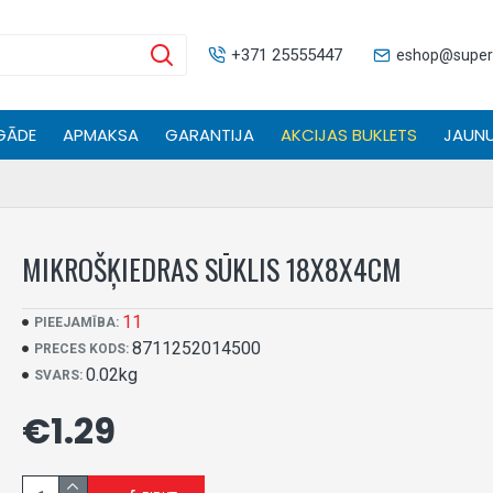
+371 25555447
eshop@supers
GĀDE
APMAKSA
GARANTIJA
AKCIJAS BUKLETS
JAUNU
MIKROŠĶIEDRAS SŪKLIS 18X8X4CM
11
PIEEJAMĪBA:
8711252014500
PRECES KODS:
0.02kg
SVARS:
€1.29