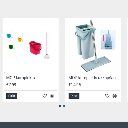
P komplekts
MOP komplekts uzkopšanai ar šauro spaini CleanRite
.99
€14.95
€8.9
rkt
Pirkt
Pirk