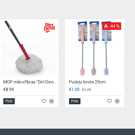
-44 %
MOP mikrofībras "Dirt Devil" Twist Ø7 x 125cm
Pudeļu birste 29cm
9
€1.00
€7.99
€1.79
t
Pirkt
Pirkt