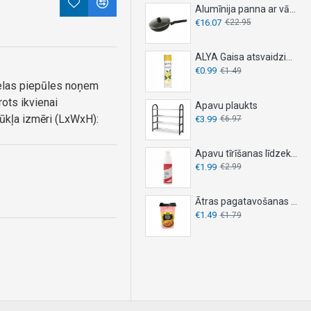
Alumīnija panna ar vāku, DESKI, - Ø 26 cm
€16.07
€22.95
ALYA Gaisa atsvaidzinātājs 300ml - LEMON
€0.99
€1.49
lielas piepūles noņem
ots ikvienai
Apavu plaukts
Sūkļa izmēri (LxWxH):
€3.99
€6.97
.
Apavu tīrīšanas līdzeklis 150ml
€1.99
€2.99
Ātras pagatavošanas nūdeles OYAKATA 92g – KIMCHI
€1.49
€1.79