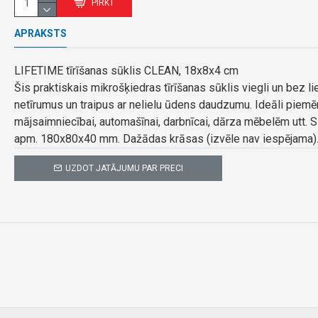
PIRKT
APRAKSTS
LIFETIME tīrīšanas sūklis CLEAN, 18x8x4 cm
Šis praktiskais mikrošķiedras tīrīšanas sūklis viegli un bez 
netīrumus un traipus ar nelielu ūdens daudzumu. Ideāli piemēr
mājsaimniecībai, automašīnai, darbnīcai, dārza mēbelēm utt. 
apm. 180x80x40 mm. Dažādas krāsas (izvēle nav iespējama)
UZDOT JATĀJUMU PAR PRECI