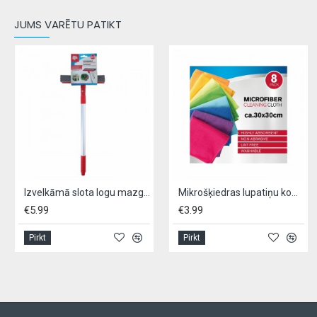
JUMS VARĒTU PATIKT
Izvelkāmā slota logu mazgāšanai, DIRT DEVIL
Mikrošķiedras lupatiņu komplekts, - 8gab.
MO
5.99
€3.99
€7
Pirkt
Pirkt
Pi