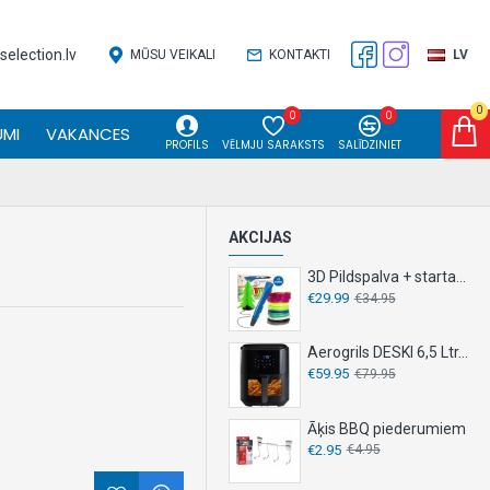
election.lv
MŪSU VEIKALI
KONTAKTI
LV
0
0
0
MI
VAKANCES
PROFILS
VĒLMJU SARAKSTS
SALĪDZINIET
AKCIJAS
3D Pildspalva + starta komplekts
€29.99
€34.95
Aerogrils DESKI 6,5 Ltr. 1500 W
€59.95
€79.95
Āķis BBQ piederumiem
€2.95
€4.95