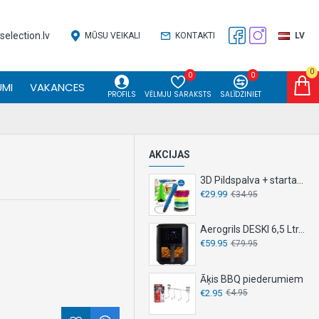
election.lv
MŪSU VEIKALI
KONTAKTI
LV
0
0
0
MI
VAKANCES
PROFILS
VĒLMJU SARAKSTS
SALĪDZINIET
AKCIJAS
3D Pildspalva + starta komplekts
€29.99
€34.95
Aerogrils DESKI 6,5 Ltr. 1500 W
€59.95
€79.95
Āķis BBQ piederumiem
€2.95
€4.95