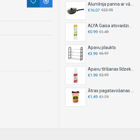
Alumīnija panna ar vāku, DESKI, - Ø 26 cm
€16.07
€22.95
ALYA Gaisa atsvaidzinātājs 300ml - LEMON
€0.99
€1.49
Apavu plaukts
€3.99
€6.97
Apavu tīrīšanas līdzeklis 150ml
€1.99
€2.99
Ātras pagatavošanas nūdeles OYAKATA 92g – KIMCHI
€1.49
€1.79