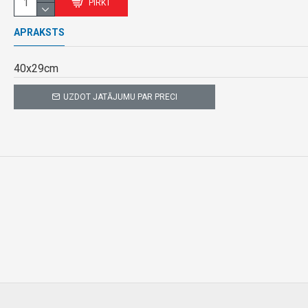
PIRKT
APRAKSTS
40x29cm
UZDOT JATĀJUMU PAR PRECI