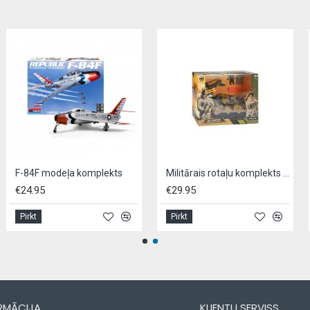
F-84F modeļa komplekts
Militārais rotaļu komplekts ALFAFOX
€24.95
€29.95
€9
Pirkt
Pirkt
Pi
RMĀCIJA
KLIENTU SERVISS