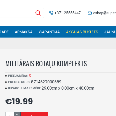
+371 25555447
eshop@supers
GĀDE
APMAKSA
GARANTIJA
AKCIJAS BUKLETS
JAUNU
MILITĀRAIS ROTAĻU KOMPLEKTS
3
PIEEJAMĪBA:
8714627000689
PRECES KODS:
29.00cm x 0.00cm x 40.00cm
IEPAKOJUMA IZMĒRI:
€19.99