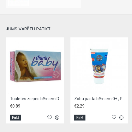
JUMS VARĒTU PATIKT
Tualetes ziepes bērniem DIANA 75 g
Zobu pasta bērniem 0+ , PAW PATROL,- 50ml
€0.89
€2.29
Pirkt
Pirkt