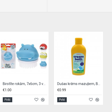
Birstīte rokām, 7x6cm, 3 veidi.
Dušas krēms mazuļiem, BEBILILD 200 ml, - Kalendula
€1.00
€0.99
Pirkt
Pirkt