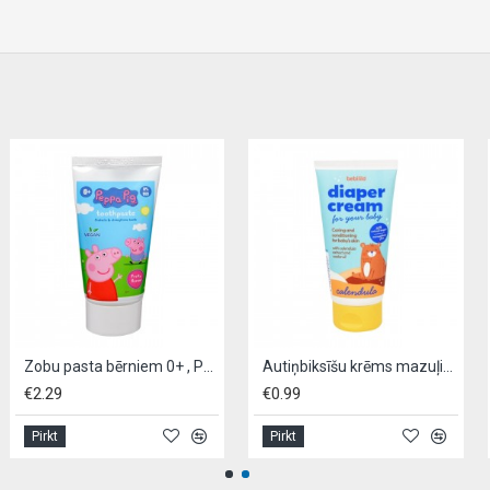
Zobu pasta bērniem 0+ , PEPPA PIG,- 50ml
Autiņbiksīšu krēms mazuļiem, BEBILILD, 75ml,- Calendula
€2.29
€0.99
Pirkt
Pirkt