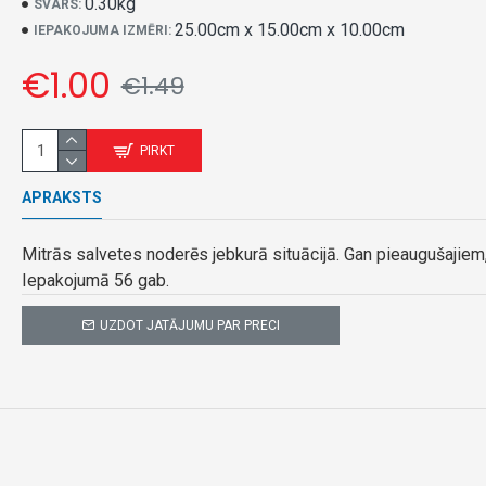
0.30kg
SVARS:
25.00cm x 15.00cm x 10.00cm
IEPAKOJUMA IZMĒRI:
€1.00
€1.49
PIRKT
APRAKSTS
Mitrās salvetes noderēs jebkurā situācijā. Gan pieaugušajiem
Iepakojumā 56 gab.
UZDOT JATĀJUMU PAR PRECI