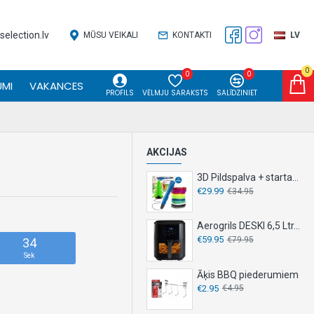
election.lv
MŪSU VEIKALI
KONTAKTI
LV
0
0
0
MI
VAKANCES
PROFILS
VĒLMJU SARAKSTS
SALĪDZINIET
AKCIJAS
3D Pildspalva + starta komplekts
€29.99
€34.95
Aerogrils DESKI 6,5 Ltr. 1500 W
€59.95
€79.95
34
Sek
Āķis BBQ piederumiem
€2.95
€4.95