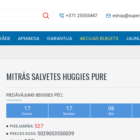
+371 25555447
eshop@supers
GĀDE
APMAKSA
GARANTIJA
AKCIJAS BUKLETS
JAUNU
MITRĀS SALVETES HUGGIES PURE
PIEDĀVĀJUMS BEIGSIES PĒC:
17
17
06
Dienas
Stundas
Min
527
PIEEJAMĪBA:
5029053550039
PRECES KODS: