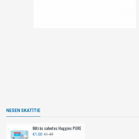
NESEN SKATĪTIE
Mitrās salvetes Huggies PURE
€1.00
€1.49