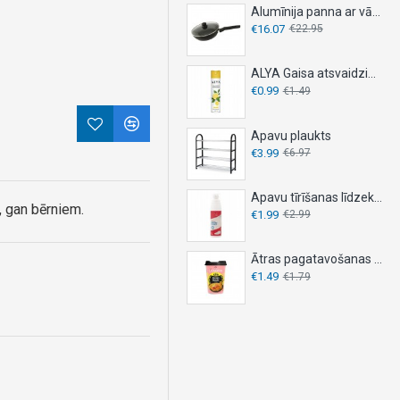
Alumīnija panna ar vāku, DESKI, - Ø 26 cm
€16.07
€22.95
ALYA Gaisa atsvaidzinātājs 300ml - LEMON
€0.99
€1.49
Apavu plaukts
€3.99
€6.97
Apavu tīrīšanas līdzeklis 150ml
, gan bērniem.
€1.99
€2.99
Ātras pagatavošanas nūdeles OYAKATA 92g – KIMCHI
€1.49
€1.79