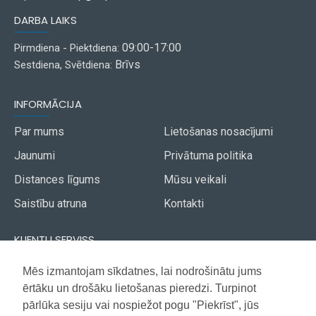
DARBA LAIKS
09:00-17:00
Pirmdiena - Piektdiena:
Brīvs
Sestdiena, Svētdiena:
INFORMĀCIJA
Par mums
Lietošanas nosacījumi
Jaunumi
Privātuma politika
Distances līgums
Mūsu veikali
Saistību atruna
Kontakti
KLIENTU SERVISS
Piegāde
Mēs izmantojam sīkdatnes, lai nodrošinātu jums
Akcijas avīze
ērtāku un drošāku lietošanas pieredzi. Turpinot
Apmaksa
Vietnes karte
pārlūka sesiju vai nospiežot pogu "Piekrīst", jūs
Garantija