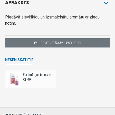
APRAKSTS
Piedāvā sievišķīgu un izsmalcinātu aromātu ar ziedu
notīm.
UZDOT JATĀJUMU PAR PRECI
NESEN SKATĪTIE
Parfimērijas ūdens sieviešu CHEETAH EDP 100ml - Unique
€3.99
JUMS VARĒTU PATIKT