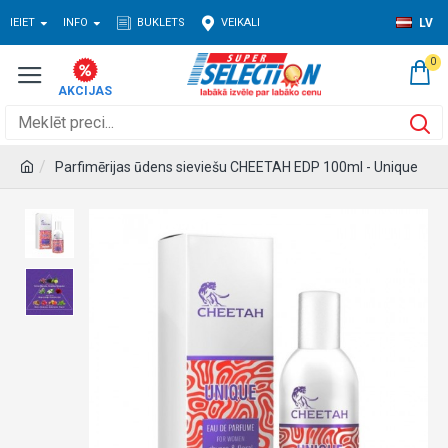
IEIET
INFO
BUKLETS
VEIKALI
LV
0
Parfimērijas ūdens sieviešu CHEETAH EDP 100ml - Unique