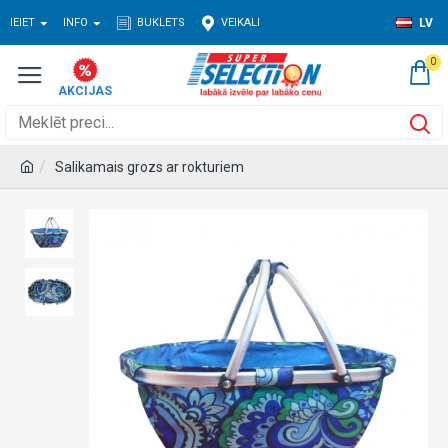
IEIET
INFO
BUKLETS
VEIKALI
LV
0
Salikamais grozs ar rokturiem