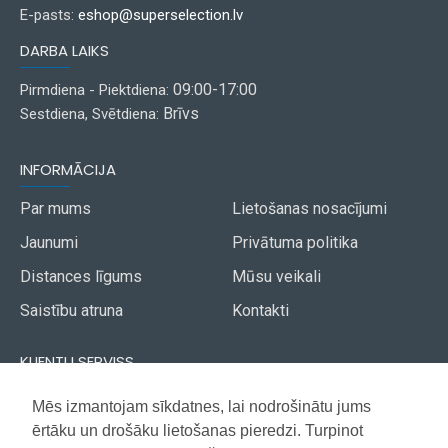
E-pasts:
eshop@superselection.lv
DARBA LAIKS
09:00-17:00
Pirmdiena - Piektdiena:
Brīvs
Sestdiena, Svētdiena:
INFORMĀCIJA
Par mums
Lietošanas nosacījumi
Jaunumi
Privātuma politika
Distances līgums
Mūsu veikali
Saistību atruna
Kontakti
KLIENTU SERVISS
Piegāde
Mēs izmantojam sīkdatnes, lai nodrošinātu jums
Akcijas avīze
ērtāku un drošāku lietošanas pieredzi. Turpinot
Apmaksa
Vietnes karte