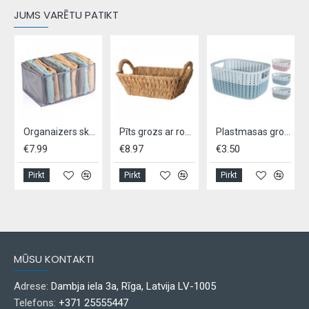
JUMS VARĒTU PATIKT
2L
Organaizers skapim, 44 x 29 x 22 cm,ALPINA, -pelēks
Pīts grozs ar rokturiem
Plastmasas grozs
€7.99
€8.97
€3.50
Pirkt
Pirkt
Pirkt
MŪSU KONTAKTI
Adrese:
Dambja iela 3a, Rīga, Latvija LV-1005
Telefons:
+371 25555447