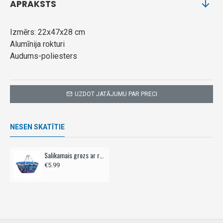
APRAKSTS
Izmērs: 22x47x28 cm
Alumīnija rokturi
Audums-poliesters
UZDOT JATĀJUMU PAR PRECI
NESEN SKATĪTIE
Salikamais grozs ar rokturiem
€5.99