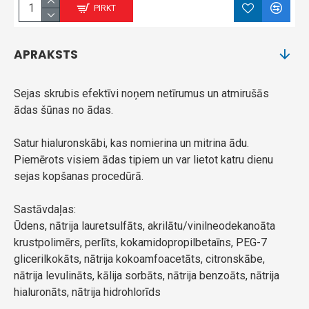
PIRKT
APRAKSTS
Sejas skrubis efektīvi noņem netīrumus un atmirušās
ādas šūnas no ādas.
Satur hialuronskābi, kas nomierina un mitrina ādu.
Piemērots visiem ādas tipiem un var lietot katru dienu
sejas kopšanas procedūrā.
Sastāvdaļas:
Ūdens, nātrija lauretsulfāts, akrilātu/vinilneodekanoāta
krustpolimērs, perlīts, kokamidopropilbetaīns, PEG-7
glicerilkokāts, nātrija kokoamfoacetāts, citronskābe,
nātrija levulināts, kālija sorbāts, nātrija benzoāts, nātrija
hialuronāts, nātrija hidrohlorīds