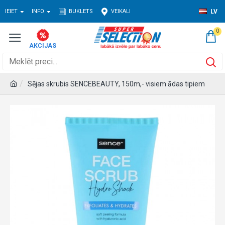
IEIET
INFO
BUKLETS
VEIKALI
LV
0
Sējas skrubis SENCEBEAUTY, 150m,- visiem ādas tipiem