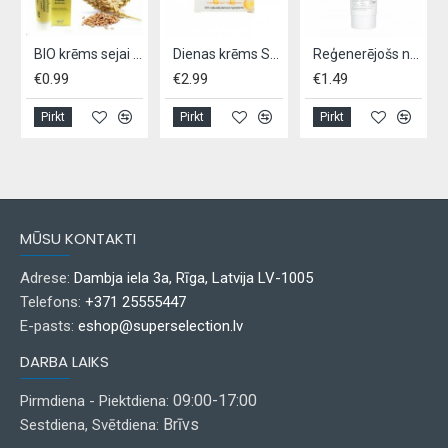
BIO krēms sejai 'Kviešu dīglis' 45 ml
Dienas krēms SENCE ar C vitamīnu
Reģenerējošs nakts sejas krēms, DERMASERIES by DOVE 50ml
€0.99
€2.99
€1.49
€
Pirkt
Pirkt
Pirkt
MŪSU KONTAKTI
Adrese:
Dambja iela 3a, Rīga, Latvija LV-1005
Telefons:
+371 25555447
E-pasts:
eshop@superselection.lv
DARBA LAIKS
09:00-17:00
Pirmdiena - Piektdiena:
Brīvs
Sestdiena, Svētdiena: