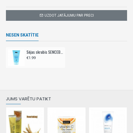
UZDOT JATĀJUMU PAR PRECI
NESEN SKATĪTIE
Sējas skrubis SENCEBEAUTY, 150m,- visiem ādas tipiem
€1.99
JUMS VARĒTU PATIKT