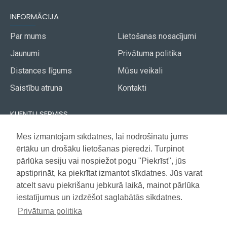
INFORMĀCIJA
Par mums
Lietošanas nosacījumi
Jaunumi
Privātuma politika
Distances līgums
Mūsu veikali
Saistību atruna
Kontakti
KLIENTU SERVISS
Piegāde
Mēs izmantojam sīkdatnes, lai nodrošinātu jums
Akcijas avīze
ērtāku un drošāku lietošanas pieredzi. Turpinot
Apmaksa
Vietnes karte
pārlūka sesiju vai nospiežot pogu "Piekrīst", jūs
Garantija
apstiprināt, ka piekrītat izmantot sīkdatnes. Jūs varat
atcelt savu piekrišanu jebkurā laikā, mainot pārlūka
iestatījumus un izdzēšot saglabātās sīkdatnes.
Copyright © 2021, Super Selection, Visas tiesības aizsargātas
Privātuma politika