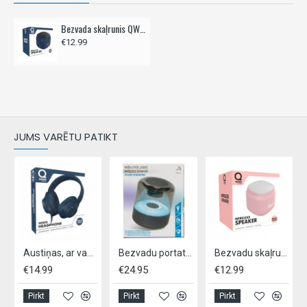
Bezvada skaļrunis QWARE, bluetooth 5.1 - zils
€12.99
JUMS VARĒTU PATIKT
Austiņas, ar vadu, QWARE,- zilas
Bezvadu portatīvais skaļrunis ar LED gaismu "SoundLogic"
Bezvadu skaļrunis QWARE, bluetooth 5.1 - rozā
€14.99
€24.95
€12.99
Pirkt
Pirkt
Pirkt