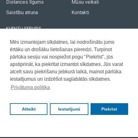
Distances līgums
Mūsu veikali
Saistību atruna
Kontakti
KLIENTU SERVISS
Piegāde
Mēs izmantojam sīkdatnes, lai nodrošinātu jums
Akcijas avīze
ērtāku un drošāku lietošanas pieredzi. Turpinot
Apmaksa
Vietnes karte
pārlūka sesiju vai nospiežot pogu "Piekrīst", jūs
Garantija
apstiprināt, ka piekrītat izmantot sīkdatnes. Jūs varat
atcelt savu piekrišanu jebkurā laikā, mainot pārlūka
iestatījumus un izdzēšot saglabātās sīkdatnes.
Copyright © 2021, Super Selection, Visas tiesības aizsargātas
Privātuma politika
Atteikt
Iestatījumi
Piekrīst