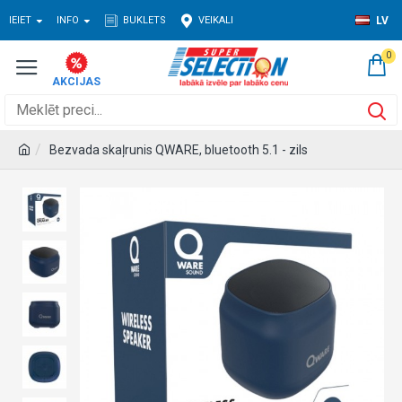
IEIET
INFO
BUKLETS
VEIKALI
LV
0
Bezvada skaļrunis QWARE, bluetooth 5.1 - zils