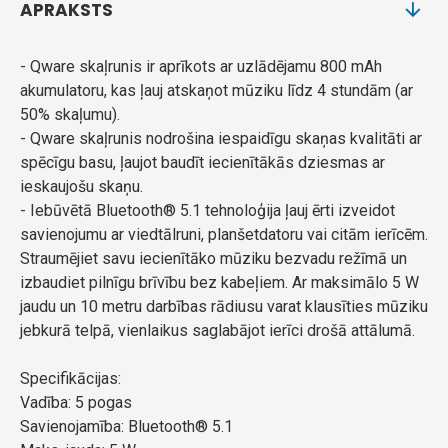
APRAKSTS
- Qware skaļrunis ir aprīkots ar uzlādējamu 800 mAh
akumulatoru, kas ļauj atskaņot mūziku līdz 4 stundām (ar
50% skaļumu).
- Qware skaļrunis nodrošina iespaidīgu skaņas kvalitāti ar
spēcīgu basu, ļaujot baudīt iecienītākās dziesmas ar
ieskaujošu skaņu.
- Iebūvētā Bluetooth® 5.1 tehnoloģija ļauj ērti izveidot
savienojumu ar viedtālruni, planšetdatoru vai citām ierīcēm.
Straumējiet savu iecienītāko mūziku bezvadu režīmā un
izbaudiet pilnīgu brīvību bez kabeļiem. Ar maksimālo 5 W
jaudu un 10 metru darbības rādiusu varat klausīties mūziku
jebkurā telpā, vienlaikus saglabājot ierīci drošā attālumā.
Specifikācijas:
Vadība: 5 pogas
Savienojamība: Bluetooth® 5.1