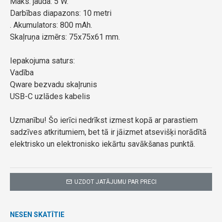
Maks. jauda: 5 W.
Darbības diapazons: 10 metri
. Akumulators: 800 mAh.
Skaļruņa izmērs: 75x75x61 mm.
Iepakojuma saturs:
Vadība
Qware bezvadu skaļrunis
USB-C uzlādes kabelis
Uzmanību! Šo ierīci nedrīkst izmest kopā ar parastiem
sadzīves atkritumiem, bet tā ir jāizmet atsevišķi norādītā
elektrisko un elektronisko iekārtu savākšanas punktā.
UZDOT JATĀJUMU PAR PRECI
NESEN SKATĪTIE