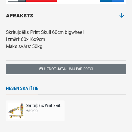
APRAKSTS
Skrituļdēlis Print Skull 60cm bigwheel
Izmēri: 60x16x9cm
Maks.svārs: 50kg
UZDOT JATĀJUMU PAR PRECI
NESEN SKATĪTIE
Skrituļdēlis Print Skull 60cm bigwheel
€39.99