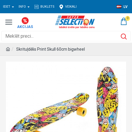
IEIET
INFO
BUKLETS
VEIKALI
LV
0
Skrituļdēlis Print Skull 60cm bigwheel