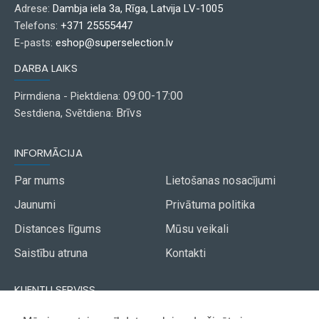
Adrese:
Dambja iela 3a, Rīga, Latvija LV-1005
Telefons:
+371 25555447
E-pasts:
eshop@superselection.lv
DARBA LAIKS
09:00-17:00
Pirmdiena - Piektdiena:
Brīvs
Sestdiena, Svētdiena:
INFORMĀCIJA
Par mums
Lietošanas nosacījumi
Jaunumi
Privātuma politika
Distances līgums
Mūsu veikali
Saistību atruna
Kontakti
KLIENTU SERVISS
Piegāde