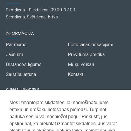
09:00-17:00
Pirmdiena - Piektdiena:
Brīvs
Sestdiena, Svētdiena:
INFORMĀCIJA
Par mums
Lietošanas nosacījumi
Jaunumi
Privātuma politika
Distances līgums
Mūsu veikali
Saistību atruna
Kontakti
KLIENTU SERVISS
Piegāde
Mēs izmantojam sīkdatnes, lai nodrošinātu jums
Akcijas avīze
ērtāku un drošāku lietošanas pieredzi. Turpinot
Apmaksa
Vietnes karte
pārlūka sesiju vai nospiežot pogu "Piekrīst", jūs
Garantija
apstiprināt, ka piekrītat izmantot sīkdatnes. Jūs varat
atcelt savu piekrišanu jebkurā laikā, mainot pārlūka