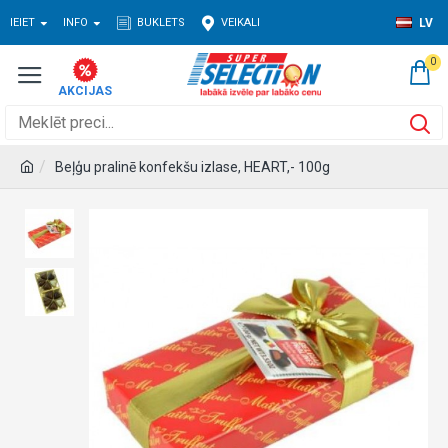
IEIET
INFO
BUKLETS
VEIKALI
LV
0
Beļģu pralinē konfekšu izlase, HEART,- 100g