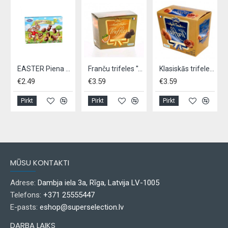
ells 100g
EASTER Piena šokolāde konfektes HAPPY EASTER 100g
Franču trifeles ''Apelsīnu'', 200gr
Klasiskās trifeles, "Fancy gold", 200g
€2.49
€3.59
€3.59
Pirkt
Pirkt
Pirkt
MŪSU KONTAKTI
Adrese:
Dambja iela 3a, Rīga, Latvija LV-1005
Telefons:
+371 25555447
E-pasts:
eshop@superselection.lv
DARBA LAIKS