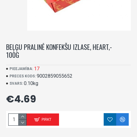
BEĻĢU PRALINĒ KONFEKŠU IZLASE, HEART,-
100G
17
PIEEJAMĪBA:
9002859055652
PRECES KODS:
0.10kg
SVARS:
€4.69
PIRKT