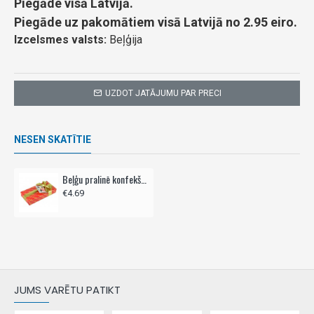
Piegāde visā Latvijā.
Piegāde uz pakomātiem visā Latvijā no 2.95 eiro.
Izcelsmes valsts:
Beļģija
UZDOT JATĀJUMU PAR PRECI
NESEN SKATĪTIE
Beļģu pralinē konfekšu izlase, HEART,- 100g
€4.69
JUMS VARĒTU PATIKT