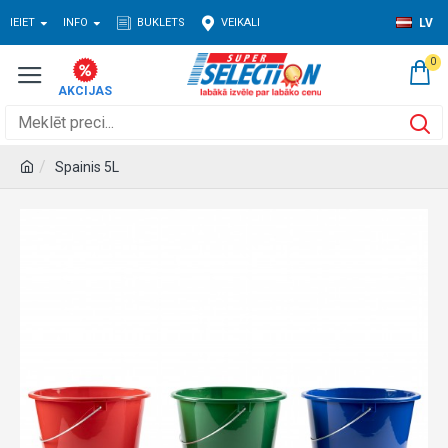
IEIET
INFO
BUKLETS
VEIKALI
LV
0
Spainis 5L