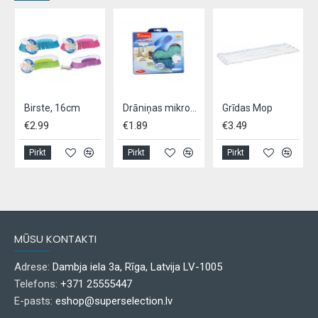
, 70cm
Birste, 16cm
Drāniņas mikrofibras - 3gab 30X30cm
Grīdas Mop
€2.99
€1.89
€3.49
Pirkt
Pirkt
Pirkt
MŪSU KONTAKTI
Adrese:
Dambja iela 3a, Rīga, Latvija LV-1005
Telefons:
+371 25555447
E-pasts:
eshop@superselection.lv