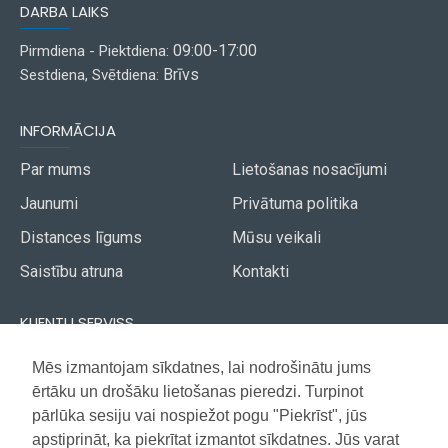
DARBA LAIKS
09:00-17:00
Pirmdiena - Piektdiena:
Brīvs
Sestdiena, Svētdiena:
INFORMĀCIJA
Par mums
Lietošanas nosacījumi
Jaunumi
Privātuma politika
Distances līgums
Mūsu veikali
Saistību atruna
Kontakti
KLIENTU SERVISS
Piegāde
Mēs izmantojam sīkdatnes, lai nodrošinātu jums
Akcijas avīze
ērtāku un drošāku lietošanas pieredzi. Turpinot
Apmaksa
Vietnes karte
pārlūka sesiju vai nospiežot pogu "Piekrīst", jūs
Garantija
apstiprināt, ka piekrītat izmantot sīkdatnes. Jūs varat