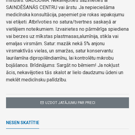
minūtes. GADĪJUMĀ: Nekavējoties sazinieties ar
SAINDĒŠANĀS CENTRU vai ārstu. Ja nepieciešāma
medicīnska konsultācija, paņemiet pie rokas iepakojumu
vai etiķeti. Atbrīvoties no satura/tvertnes saskaņā ar
vietējiem noteikumiem. Izvairietes no pārmērīga spiediena
vai berzes uz mīkstas plastmasas,alumīnija, stikla vai
emaljas virsmām. Satur: mazāk nekā 5% anjonu
virsmaktīvās vielas, un smaržas, satur konservantu:
laurilamīna dipropilēndiamīnu, lai kontrolētu mikrobu
bojāšanos. Brīdinājums: Sargāt no bērniem! Ja nokļust
ācis, nekavējoties tās skalot ar lielo daudzumu ūdeni un
meklēt medicīnsku palīdzību.
UZDOT JATĀJUMU PAR PRECI
NESEN SKATĪTIE