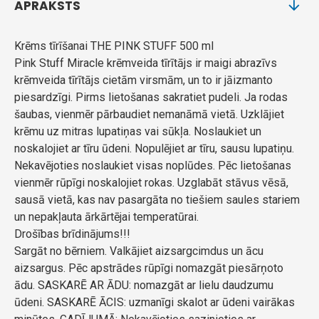
APRAKSTS
Krēms tīrīšanai THE PINK STUFF 500 ml
Pink Stuff Miracle krēmveida tīrītājs ir maigi abrazīvs
krēmveida tīrītājs cietām virsmām, un to ir jāizmanto
piesardzīgi. Pirms lietošanas sakratiet pudeli. Ja rodas
šaubas, vienmēr pārbaudiet nemanāmā vietā. Uzklājiet
krēmu uz mitras lupatiņas vai sūkļa. Noslaukiet un
noskalojiet ar tīru ūdeni. Nopulējiet ar tīru, sausu lupatiņu.
Nekavējoties noslaukiet visas noplūdes. Pēc lietošanas
vienmēr rūpīgi noskalojiet rokas. Uzglabāt stāvus vēsā,
sausā vietā, kas nav pasargāta no tiešiem saules stariem
un nepakļauta ārkārtējai temperatūrai.
Drošības brīdinājums!!!
Sargāt no bērniem. Valkājiet aizsargcimdus un ācu
aizsargus. Pēc apstrādes rūpīgi nomazgāt piesārņoto
ādu. SASKARĒ AR ĀDU: nomazgāt ar lielu daudzumu
ūdeni. SASKARĒ ĀCIS: uzmanīgi skalot ar ūdeni vairākas