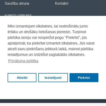
Saistību atruna
Kontakti
KLIENTU SERVISS
Piegāde
Mēs izmantojam sīkdatnes, lai nodrošinātu jums
Akcijas avīze
ērtāku un drošāku lietošanas pieredzi. Turpinot
Apmaksa
Vietnes karte
pārlūka sesiju vai nospiežot pogu "Piekrīst", jūs
Garantija
apstiprināt, ka piekrītat izmantot sīkdatnes. Jūs varat
atcelt savu piekrišanu jebkurā laikā, mainot pārlūka
iestatījumus un izdzēšot saglabātās sīkdatnes.
Copyright © 2021, Super Selection, Visas tiesības aizsargātas
Privātuma politika
Atteikt
Iestatījumi
Piekrīst