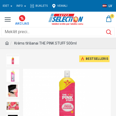
IEIET
INFO
BUKLETS
VEIKALI
LV
0
Krēms tīrīšanai THE PINK STUFF 500ml
BESTSELLERIS