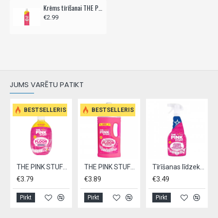
Krēms tīrīšanai THE PINK STUFF 500ml
€2.99
JUMS VARĒTU PATIKT
BESTSELLERIS
BESTSELLERIS
THE PINK STUFF Tīrīšanas līdzeklis grīdām 750ml - izspiežams
THE PINK STUFF universāls tīrīšanas līdzeklis grīdām 1L
Tīrīšanas līdzeklis paklājiem un mīkstajām mēbelēm, THE PINK STUFF,- 500ml
€3.79
€3.89
€3.49
Pirkt
Pirkt
Pirkt