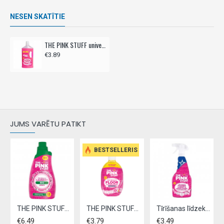
NESEN SKATĪTIE
THE PINK STUFF universāls tīrīšanas līdzeklis grīdām 1L
€3.89
JUMS VARĒTU PATIKT
BESTSELLERIS
THE PINK STUFF šķidrais veļas mazgāšanas līdzeklis BIO 960ml
THE PINK STUFF Tīrīšanas līdzeklis grīdām 750ml - izspiežams
Tīrīšanas līdzeklis paklājiem un mīkstajām mēbelēm, THE PINK STUFF,- 500ml
€6.49
€3.79
€3.49