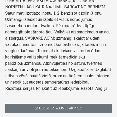
IZRAISĪT ALERĢISKU ĀDAS REAKCIJU. IZRAISA
NOPIETNU ACU KAIRINĀJUMU. SARGĀT NO BĒRNIEM.
Satur: metilizotiazolinonu, 1, 2-benzizotiazolin-3-onu.
Uzmanīgi izlasiet un izpildiet visus norādījumus.
Izvairieties ieelpot tvaikus. Pēc apstrādes rūpīgi
nomazgāt piesārņoto ādu. Valkājiet aizsargcimdus un acu
aizsargus. SASKARĒ ACĪM: uzmanīgi skalot ar ūdeni
vairākas minūtes. Izņemiet kontaktlēcas, ja tādas ir un ir
viegli izdarāmas. Turpiniet skalošanu. Ja rodas ādas
kairinājums vai izsitumi: meklēt medicīnisku
palīdzību/uzmanību. Atbrīvojieties no satura/tvertnes
saskaņā ar vietējiem noteikumiem. Uzglabāšana: Uzglabāt
stāvus vēsā, sausā vietā, prom no tiešiem saules stariem
un nepakļaut augstas temperatūras iedarbībai.
Ražotāju, sērijas Nr. skatīt uz iepakojuma. Ražots: Anglijā.
UZDOT JATĀJUMU PAR PRECI