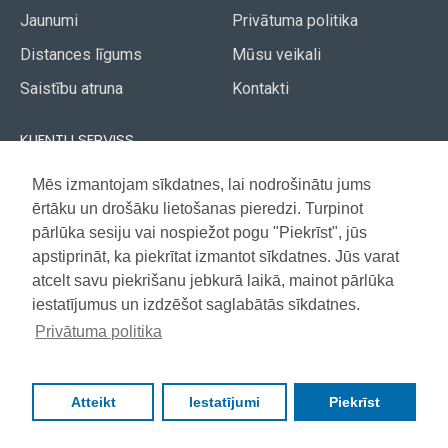
Jaunumi
Privātuma politika
Distances līgums
Mūsu veikali
Saistību atruna
Kontakti
KLIENTU SERVISS
Piegāde
Mēs izmantojam sīkdatnes, lai nodrošinātu jums
Akcijas avīze
ērtāku un drošāku lietošanas pieredzi. Turpinot
Apmaksa
Vietnes karte
pārlūka sesiju vai nospiežot pogu "Piekrīst", jūs
Garantija
apstiprināt, ka piekrītat izmantot sīkdatnes. Jūs varat
atcelt savu piekrišanu jebkurā laikā, mainot pārlūka
iestatījumus un izdzēšot saglabātās sīkdatnes.
Copyright © 2021, Super Selection, Visas tiesības aizsargātas
Privātuma politika
Atteikt
Iestatījumi
Piekrīst