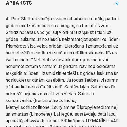
APRAKSTS
Ar Pink Stuff raksturīgo svaigo rabarberu aromātu, padara
grīdas mirdzošas tīras un spīdīgas, un tās ātri izžūst.
Smidzināšanas vāciņš ļauj vienkārši izšļakstīt tieši uz
grīdas laukuma un noslaucīt, neizmantojot spaini vai ūdeni.
Piemērots visa veida grīdām. Lietošana: Izmantošanai uz
hermetizētām cietām virsmām un grīdām: akmens flīzes
vai lamināts. *Nelietot uz nevaskotām, porainām vai
nehermetizētām virsmām un grīdām. Nav nepieciešams
atšķaidīt ar ūdeni. Izsmidziniet tieši uz grīdas laukuma un
noslaukiet ar garām kustībām. Ja rodas šaubas, vispirms
pārbaudiet neuzkrītošā vietā. Sastāvdaļas: Satur mazāk
nekā 5% nejonu virsmaktīvās vielas. Satur arī
konservantus (Benzisothiazolinone,
Methylisothiazolinone, Laurylamine Dipropylenediamine)
un smaržas (Limonene). Lai iegūtu sastāvdaļu datu lapu,
apmeklējiet www.dpi.uk.net. Brīdinājums: UZMANĪBU: VAR