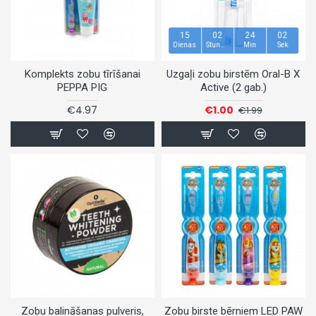
15
02
24
02
Dienas
Stundas
Min
Sek
Komplekts zobu tīrīšanai
Uzgaļi zobu birstēm Oral-B X
PEPPA PIG
Active (2 gab.)
€4.97
€1.00
€1.99
Zobu balināšanas pulveris,
Zobu birste bērniem LED PAW