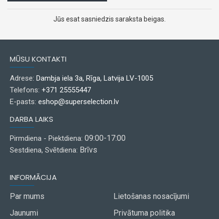
Jūs esat sasniedzis saraksta beigas.
MŪSU KONTAKTI
Adrese:
Dambja iela 3a, Rīga, Latvija LV-1005
Telefons:
+371 25555447
E-pasts:
eshop@superselection.lv
DARBA LAIKS
09:00-17:00
Pirmdiena - Piektdiena:
Brīvs
Sestdiena, Svētdiena:
INFORMĀCIJA
Par mums
Lietošanas nosacījumi
Jaunumi
Privātuma politika