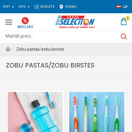
IEIET
INFO
BUKLETS
VEIKALI
LV
0
Zobu pastas/zobu birstes
ZOBU PASTAS/ZOBU BIRSTES