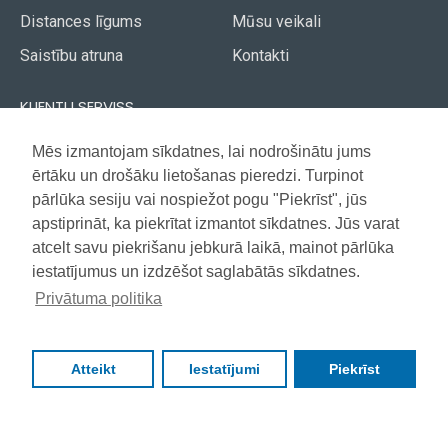
Distances līgums
Mūsu veikali
Saistību atruna
Kontakti
KLIENTU SERVISS
Piegāde
Mēs izmantojam sīkdatnes, lai nodrošinātu jums
Akcijas avīze
ērtāku un drošāku lietošanas pieredzi. Turpinot
Apmaksa
Vietnes karte
pārlūka sesiju vai nospiežot pogu "Piekrīst", jūs
Garantija
apstiprināt, ka piekrītat izmantot sīkdatnes. Jūs varat
atcelt savu piekrišanu jebkurā laikā, mainot pārlūka
iestatījumus un izdzēšot saglabātās sīkdatnes.
Copyright © 2021, Super Selection, Visas tiesības aizsargātas
Privātuma politika
Atteikt
Iestatījumi
Piekrīst
FILTRS