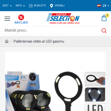
IEIET
INFO
BUKLETS
VEIKALI
LV
0
Palilināmais stikls ar LED gaismu