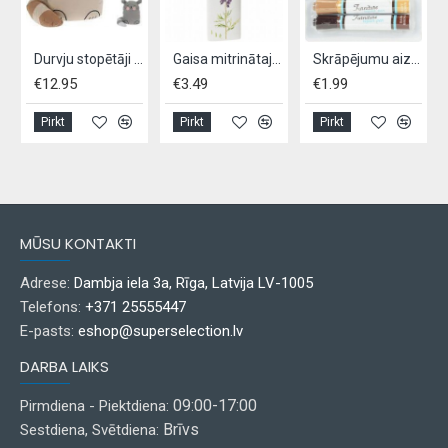
m 2 gab
Durvju stopētāji ANIMAL - 3 veidi
Gaisa mitrinātajs radiatoriem keramisks
Skrāpējumu aizkrāsotājs mēbelēm 2 gab
€12.95
€3.49
€1.99
Pirkt
Pirkt
Pirkt
MŪSU KONTAKTI
Adrese:
Dambja iela 3a, Rīga, Latvija LV-1005
Telefons:
+371 25555447
E-pasts:
eshop@superselection.lv
DARBA LAIKS
09:00-17:00
Pirmdiena - Piektdiena:
Brīvs
Sestdiena, Svētdiena: