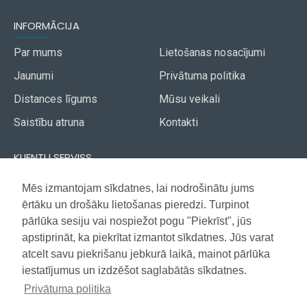
INFORMĀCIJA
Par mums
Lietošanas nosacījumi
Jaunumi
Privātuma politika
Distances līgums
Mūsu veikali
Saistību atruna
Kontakti
KLIENTU SERVISS
Piegāde
Mēs izmantojam sīkdatnes, lai nodrošinātu jums
Akcijas avīze
ērtāku un drošāku lietošanas pieredzi. Turpinot
Apmaksa
Vietnes karte
pārlūka sesiju vai nospiežot pogu "Piekrīst", jūs
Garantija
apstiprināt, ka piekrītat izmantot sīkdatnes. Jūs varat
atcelt savu piekrišanu jebkurā laikā, mainot pārlūka
iestatījumus un izdzēšot saglabātās sīkdatnes.
Copyright © 2021, Super Selection, Visas tiesības aizsargātas
Privātuma politika