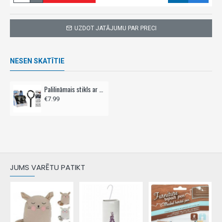
UZDOT JATĀJUMU PAR PRECI
NESEN SKATĪTIE
Palilināmais stikls ar LED gaismu
€7.99
JUMS VARĒTU PATIKT