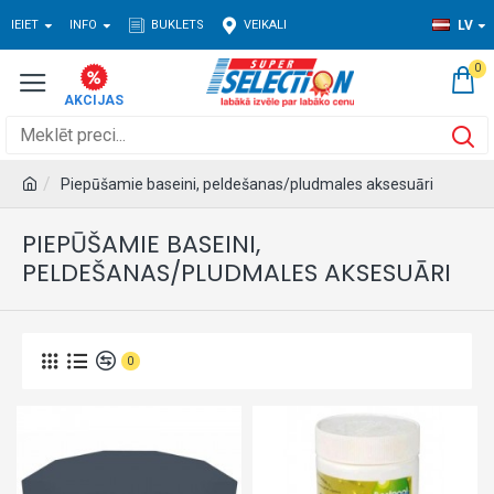
IEIET
INFO
BUKLETS
VEIKALI
LV
0
Piepūšamie baseini, peldešanas/pludmales aksesuāri
PIEPŪŠAMIE BASEINI,
PELDEŠANAS/PLUDMALES AKSESUĀRI
0