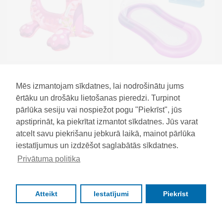
Peldēšanas matracis ANIMAL
Peldēšanas matracis
- Jūŗas zirdziņš
BESTWAY 160x84 cm
Mēs izmantojam sīkdatnes, lai nodrošinātu jums
€12.99
€12.99
ērtāku un drošāku lietošanas pieredzi. Turpinot
pārlūka sesiju vai nospiežot pogu "Piekrīst", jūs
apstiprināt, ka piekrītat izmantot sīkdatnes. Jūs varat
atcelt savu piekrišanu jebkurā laikā, mainot pārlūka
iestatījumus un izdzēšot saglabātās sīkdatnes.
Privātuma politika
Atteikt
Iestatījumi
Piekrīst