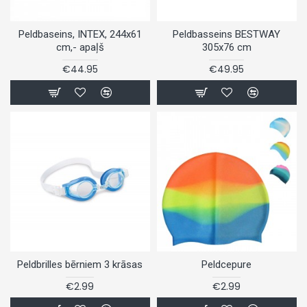
Peldbaseins, INTEX, 244x61
Peldbasseins BESTWAY
cm,- apaļš
305x76 cm
€44.95
€49.95
Peldbrilles bērniem 3 krāsas
Peldcepure
€2.99
€2.99