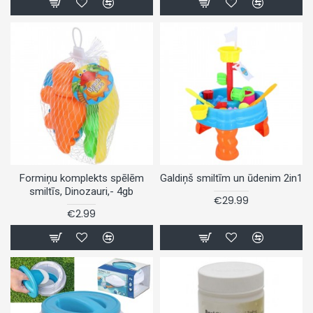
Formiņu komplekts spēlēm
Galdiņš smiltīm un ūdenim 2in1
smiltīs, Dinozauri,- 4gb
€29.99
€2.99