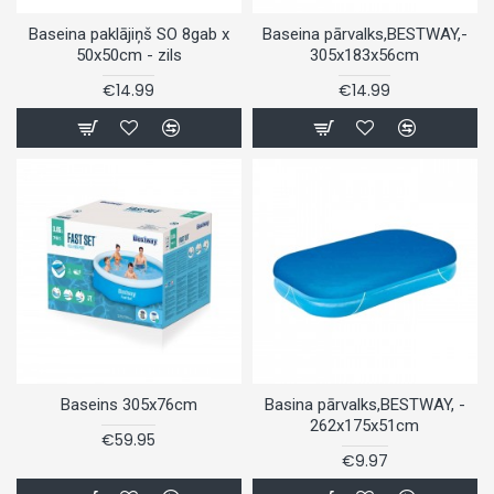
Baseina paklājiņš SO 8gab x
Baseina pārvalks,BESTWAY,-
50x50cm - zils
305x183x56cm
€14.99
€14.99
Baseins 305x76cm
Basina pārvalks,BESTWAY, -
262x175x51cm
€59.95
€9.97