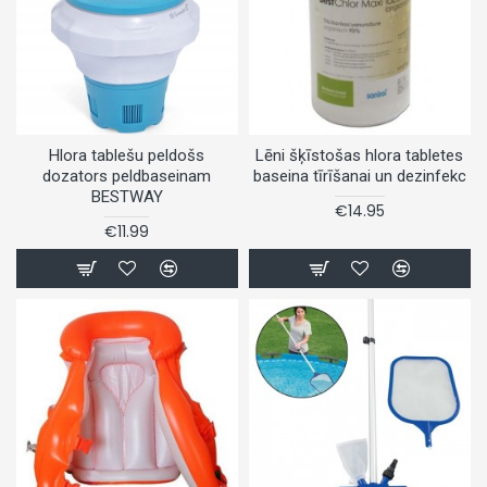
Hlora tablešu peldošs
Lēni šķīstošas hlora tabletes
dozators peldbaseinam
baseina tīrīšanai un dezinfekc
BESTWAY
€14.95
€11.99