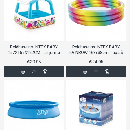
Peldbaseins INTEX BABY
Peldbaseins INTEX BABY
157X157X122CM - ar jumtu
RAINBOW 168x38cm - apaļš
€39.95
€24.95