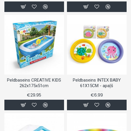
Peldbaseins CREATIVE KIDS
Peldbaseins INTEX BABY
262x175x51cm
61X15CM - apaļš
€29.95
€6.99