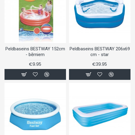
Peldbaseins BESTWAY 152cm
Peldbaseins BESTWAY 206x69
- bērniem
cm - star
€9.95
€39.95