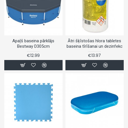
Apaļš baseina pārklājs
Ātri šķīstošas hlora tabletes
Bestway D305cm
baseina tīrīšanai un dezinfekc
€12.99
€13.97