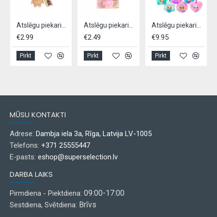
Atslēgu piekariņš 3D ONIKUMA 6,5 cm - ar siksniņu
Atslēgu piekariņš 3D ONIKUMA – mīksts
Atslēgu piekariņš maks MAKIKI WALLETSurprise 13,5 cm
€2.99
€2.49
€9.95
Pirkt
Pirkt
Pirkt
MŪSU KONTAKTI
Adrese:
Dambja iela 3a, Rīga, Latvija LV-1005
Telefons:
+371 25555447
E-pasts:
eshop@superselection.lv
DARBA LAIKS
09:00-17:00
Pirmdiena - Piektdiena:
Brīvs
Sestdiena, Svētdiena: