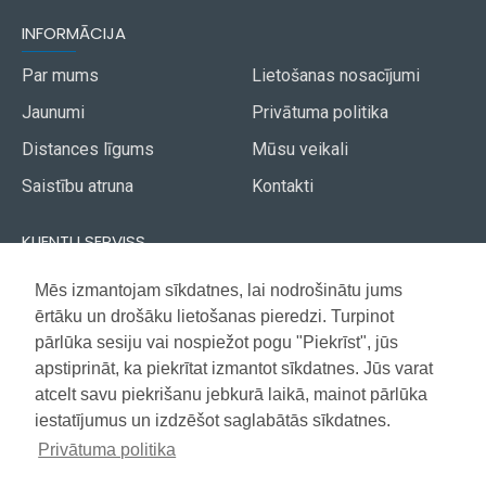
INFORMĀCIJA
Par mums
Lietošanas nosacījumi
Jaunumi
Privātuma politika
Distances līgums
Mūsu veikali
Saistību atruna
Kontakti
KLIENTU SERVISS
Piegāde
Mēs izmantojam sīkdatnes, lai nodrošinātu jums
Akcijas avīze
ērtāku un drošāku lietošanas pieredzi. Turpinot
Apmaksa
Vietnes karte
pārlūka sesiju vai nospiežot pogu "Piekrīst", jūs
Garantija
apstiprināt, ka piekrītat izmantot sīkdatnes. Jūs varat
atcelt savu piekrišanu jebkurā laikā, mainot pārlūka
iestatījumus un izdzēšot saglabātās sīkdatnes.
Copyright © 2021, Super Selection, Visas tiesības aizsargātas
Privātuma politika