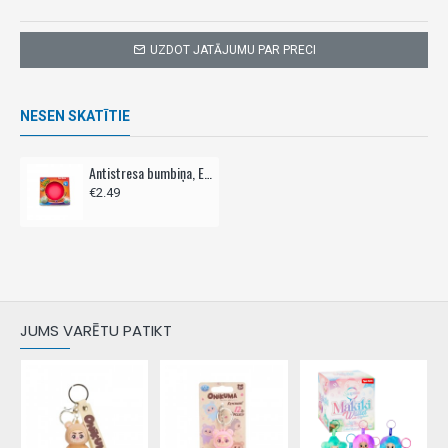
UZDOT JATĀJUMU PAR PRECI
NESEN SKATĪTIE
Antistresa bumbiņa, EMOJI
€2.49
JUMS VARĒTU PATIKT