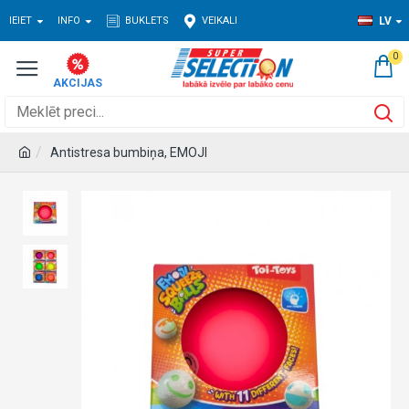
IEIET
INFO
BUKLETS
VEIKALI
LV
0
Antistresa bumbiņa, EMOJI