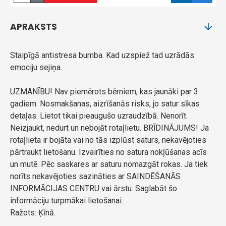
APRAKSTS
Staipīgā antistresa bumba. Kad uzspiež tad uzrādās
emociju sejiņa.
UZMANĪBU! Nav piemērots bērniem, kas jaunāki par 3
gadiem. Nosmakšanas, aizrīšanās risks, jo satur sīkas
detaļas. Lietot tikai pieaugušo uzraudzībā. Nenorīt.
Neizjaukt, nedurt un nebojāt rotaļlietu. BRĪDINĀJUMS! Ja
rotaļlieta ir bojāta vai no tās izplūst saturs, nekavējoties
pārtraukt lietošanu. Izvairīties no satura nokļūšanas acīs
un mutē. Pēc saskares ar saturu nomazgāt rokas. Ja tiek
norīts nekavējoties sazināties ar SAINDĒŠANĀS
INFORMĀCIJAS CENTRU vai ārstu. Saglabāt šo
informāciju turpmākai lietošanai.
Ražots: Ķīnā.