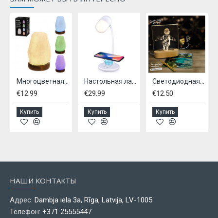
Многоцветная светодиодная соляная лампа 4Living
Настольная лампа с LED/динамиком/зарядным устройством 3-в-1
Светодиодная лампа со сменным дизайном SCRATCH&ART 2.5W
€12.99
€29.99
€12.50
Купить
Купить
Купить
НАШИ КОНТАКТЫ
Адрес:
Dambja iela 3a, Rīga, Latvija, LV-1005
Телефон:
+371 25555447